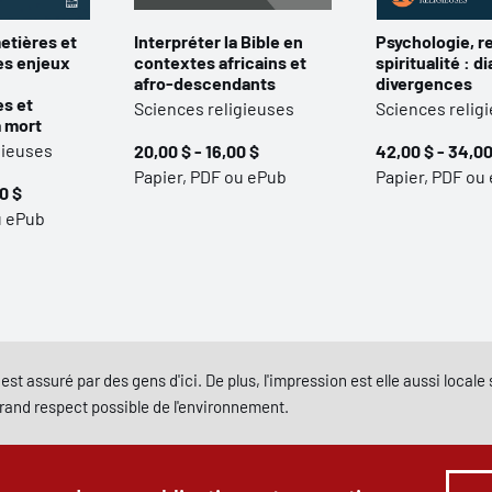
etières et
Interpréter la Bible en
Psychologie, re
les enjeux
contextes africains et
spiritualité : d
afro-descendants
divergences
es et
Sciences religieuses
Sciences relig
a mort
gieuses
20,00 $ - 16,00 $
42,00 $ - 34,00
Papier, PDF ou ePub
Papier, PDF ou
0 $
u ePub
est assuré par des gens d'ici. De plus, l'impression est elle aussi local
grand respect possible de l'environnement.