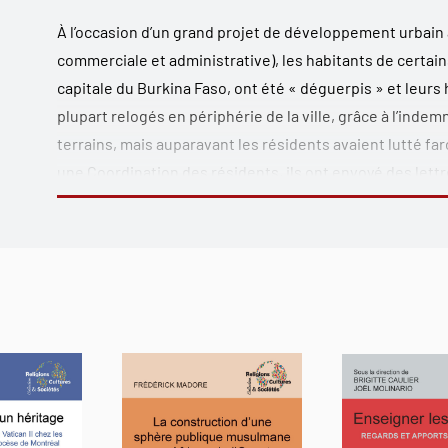
À l’occasion d’un grand projet de développement urbai
commerciale et administrative), les habitants de certai
capitale du Burkina Faso, ont été « déguerpis » et leurs h
plupart relogés en périphérie de la ville, grâce à l’indem
terrains, mais auparavant les résidents avaient lutté f
une Coordination des résidents, ils ont envoyé des lett
manifestations, parfois violentes. L’ampleur du mouveme
surprenant encore était le rôle joué par l’islam dans cet
par l’
imâm
Saïdou Bangré et son bureau était composé en
coutumiers des quartiers visés. En juillet 2002, des ém
menées par un groupe de jeunes qui s’est surnommé « Al 
sociale dans un cadre islamique tranchait fortement ave
l’État et appelle une étude plus approfondie.
Cette apparente irruption de l’islam dans le champ soci
l’histoire de l’islam burkinabè sous l’angle de son implan