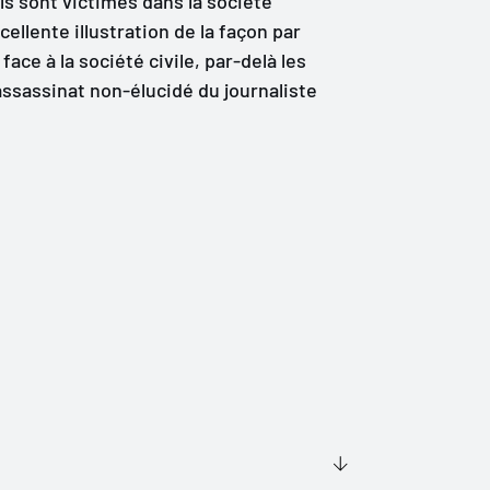
ls sont victimes dans la société
ellente illustration de la façon par
face à la société civile, par-delà les
’assassinat non-élucidé du journaliste