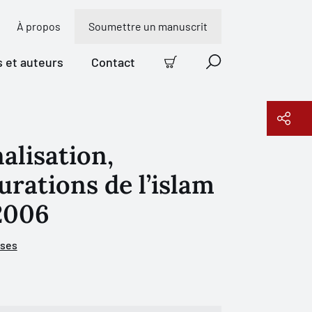
À propos
Soumettre un manuscrit
s et auteurs
Contact
Panier
Recherche
alisation,
Copier le lien
urations de l’islam
2006
uses