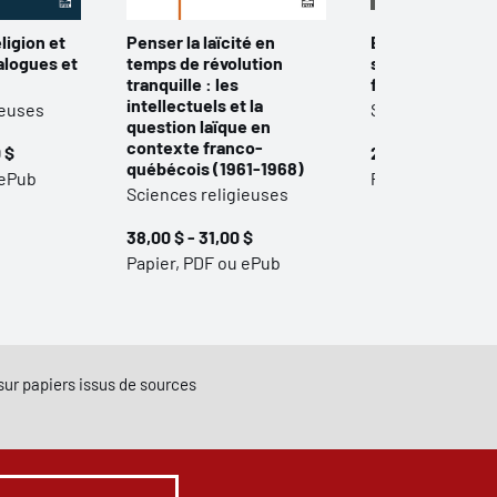
ligion et
Penser la laïcité en
Bible, genres et
ialogues et
temps de révolution
sexualités : " Ni
tranquille : les
femelle " (Ga 3,
intellectuels et la
ieuses
Sciences religi
question laïque en
contexte franco-
 $
25,00 $ - 20,00 
québécois (1961-1968)
 ePub
Papier et ePub
Sciences religieuses
38,00 $ - 31,00 $
Papier, PDF ou ePub
e sur papiers issus de sources