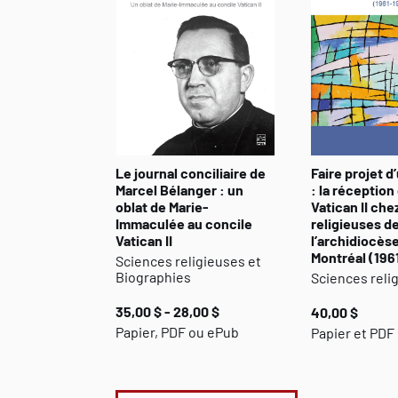
Le journal conciliaire de
Faire projet d
Marcel Bélanger : un
: la réception
oblat de Marie-
Vatican II che
Immaculée au concile
religieuses d
Vatican II
l’archidiocès
Montréal (196
Sciences religieuses et
Biographies
Sciences reli
35,00 $ - 28,00 $
40,00 $
Papier, PDF ou ePub
Papier et PDF