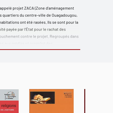
n appelé projet ZACA (Zone d’aménagement
ns quartiers du centre-ville de Ouagadougou,
abitations ont été rasées. Ils se sont pour la
nité payée par l’État pour le rachat des
arouchement contre le projet. Regroupés dans
res aux médias et organisé des
nt d’opposition a surpris, mais plus
te contestation : la Coordination était menée
 grande partie d’
imâms
et de chefs
eutes contre le bornage de la ZACA ont été
Qaeda ». Une telle inscription d’une lutte
c l’habituelle complaisance de l’islam envers
al de Ouagadougou invite donc à revoir
tation dans le milieu urbain en rapide