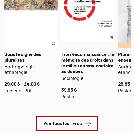
Sous le signe des
InterReconnaissance : la
Pluralit
pluralités
mémoire des droits dans
ensemb
le milieu communautaire
Anthropologie -
Anthrop
au Québec
ethnologie
ethnol
Sociologie
29,00 $ - 24,00 $
29,95 $
39,95 $
Papier et PDF
Papier
Papier
Voir tous les livres