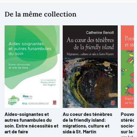
De la même collection
Aides-soignantes et
Au coeur des ténèbres
Pouvoir
autres funambules du
de la friendly island:
stéréot
soin. Entre nécessités et
migrations, culture et
socio-
art de faire
sida à St. Martin
sur la 