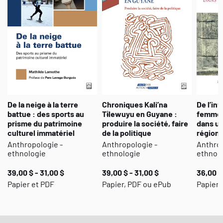
De la neige à la terre
Chroniques Kali’na
De l’inv
battue : des sports au
Tɨlewuyu en Guyane :
femmes
prisme du patrimoine
produire la société, faire
dans u
culturel immatériel
de la politique
régiona
Anthropologie -
Anthropologie -
Anthrop
ethnologie
ethnologie
ethnol
39,00 $ - 31,00 $
39,00 $ - 31,00 $
36,00 $
Papier et PDF
Papier, PDF ou ePub
Papier,