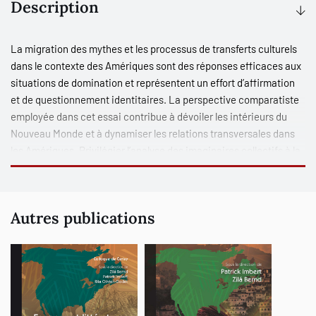
Description
La migration des mythes et les processus de transferts culturels
dans le contexte des Amériques sont des réponses efficaces aux
situations de domination et représentent un effort d’affirmation
et de questionnement identitaires. La perspective comparatiste
employée dans cet essai contribue à dévoiler les intérieurs du
Nouveau Monde et à dynamiser les relations transversales dans
les Amériques. Privilégier l’analyse des imaginaires collectifs à la
lumière des mobilités transculturelles et des phénomènes de
créolisation, qui ont articulé les pratiques et les discours de
l’américanité, peut être la clé pour l’intégration du divers et de la
Autres publications
relation dans les études américanistes, canadiennes et
québécistes.
Le fascinant voyage à travers la fôret des mythes et la densité
symbolique inscrite dans les textes littéraires américains
fournissent les clés pour pénétrer les imaginaires collectifs de
nos Amériques. Ce livre est une invitation à ce voyage.