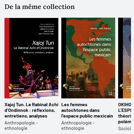
De la même collection
Xajoj Tun. Le Rabinal Achi
Les femmes
OKIHOÜ
d'Ondinnok : réflexions,
autochtones dans
L’ESPRI
entretiens, analyses
l'espace public mexicain
théoriq
polémi
Anthropologie -
Anthropologie -
ethnologie
ethnologie
Sociolo