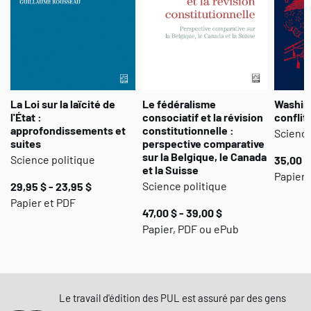
La Loi sur la laïcité de
Le fédéralisme
Washin
l'État :
consociatif et la révision
conflit
approfondissements et
constitutionnelle :
Science
suites
perspective comparative
sur la Belgique, le Canada
Science politique
35,00 $
et la Suisse
Papier
Science politique
29,95 $ - 23,95 $
Papier et PDF
47,00 $ - 39,00 $
Papier, PDF ou ePub
Le travail d'édition des PUL est assuré par des gens