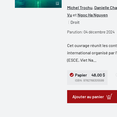
Michel Trochu
,
Danielle Cha
Vu
et
Ngoc Ha Nguyen
Droit
Parution: 04 décembre 2024
Cet ouvrage réunit les con
international organisé par
(ESCE, Viet Na...
Papier
48,00 $
ISBN: 9782766305599
Ajouter au panier