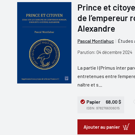
Prince et citoy
de l’empereur r
Alexandre
Pascal Montlahuc
Études 
Parution: 04 décembre 2024
La partie I (Primus inter pa
entretenues entre l’empereu
naître et s...
Papier
68,00 $
ISBN: 9782766306015
Ajouter au panier