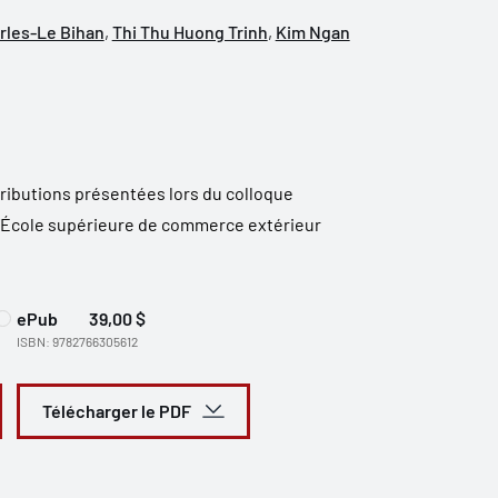
rles-Le Bihan
,
Thi Thu Huong Trinh
,
Kim Ngan
tributions présentées lors du colloque
 l’École supérieure de commerce extérieur
ePub
39,00 $
ISBN: 9782766305612
Télécharger le PDF