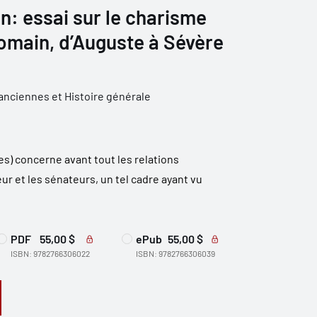
en: essai sur le charisme
omain, d’Auguste à Sévère
anciennes et Histoire générale
res) concerne avant tout les relations
r et les sénateurs, un tel cadre ayant vu
PDF
55,00 $
ePub
55,00 $
ISBN: 9782766306022
ISBN: 9782766306039