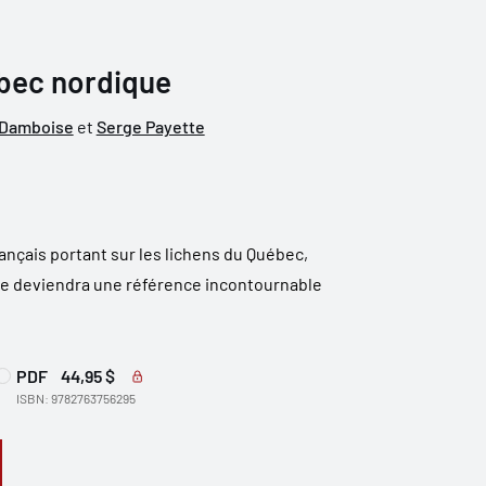
bec nordique
 Damboise
et
Serge Payette
ançais portant sur les lichens du Québec,
e deviendra une référence incontournable
PDF
44,95 $
ISBN: 9782763756295