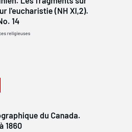
inien. Les fragments sur
r l'eucharistie (NH XI,2).
No. 14
ces religieuses
iographique du Canada.
 à 1860