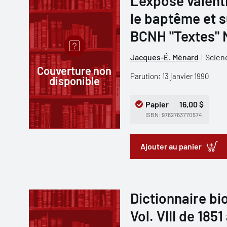
L'exposé valent
le baptême et su
BCNH "Textes" 
Jacques-É. Ménard
Scien
Couverture non
Parution: 13 janvier 1990
disponible
Papier
16,00 $
ISBN: 9782763770574
Ajouter au panier
Dictionnaire b
Vol. VIII de 1851