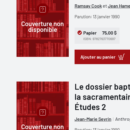
Ramsay Cook
et
Jean Hame
Parution: 13 janvier 1990
Couverture non
disponible
Papier
75,00 $
ISBN: 9782763770697
Ajouter au panier
Le dossier bapt
la sacramentai
Études 2
Jean-Marie Sevrin
Anthro
Couverture non
Parution: 13 janvier 1990