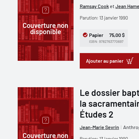
Ramsay Cook
et
Jean Hame
Parution: 13 janvier 1990
Couverture non
disponible
Papier
75,00 $
ISBN: 9782763770697
Ajouter au panier
Le dossier bapt
la sacramentai
Études 2
Jean-Marie Sevrin
Anthro
Couverture non
Parution: 13 janvier 1990