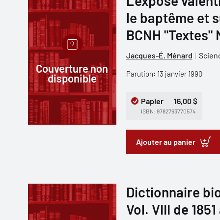
L'exposé valent
le baptême et su
BCNH "Textes" 
Jacques-É. Ménard
Scien
Couverture non
Parution: 13 janvier 1990
disponible
Papier
16,00 $
ISBN: 9782763770574
Ajouter au panier
Dictionnaire b
Vol. VIII de 1851