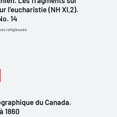
inien. Les fragments sur
r l'eucharistie (NH XI,2).
No. 14
ces religieuses
iographique du Canada.
 à 1860