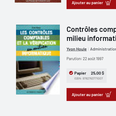
Ajouter au panier
Contrôles compt
milieu informati
Yvon Houle
Administration
Parution: 22 août 1997
Papier
25,00 $
ISBN: 9782763771007
Ajouter au panier