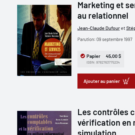
Marketing et se
au relationnel
Jean-Claude Dufour
et
Sté
Parution: 09 septembre 1997
Papier
45,00 $
ISBN: 9782763775234
Ajouter au panier
Les contrôles c
vérification en 
simulation