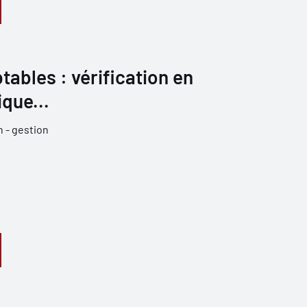
ables : vérification en
que...
 - gestion