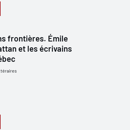
s frontières. Émile
attan et les écrivains
ébec
ttéraires