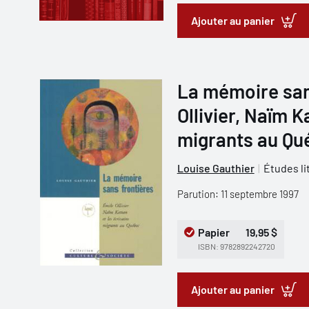
Ajouter au panier
La mémoire san
Ollivier, Naïm K
migrants au Qu
Louise Gauthier
Études li
Parution: 11 septembre 1997
Papier
19,95 $
ISBN: 9782892242720
Ajouter au panier