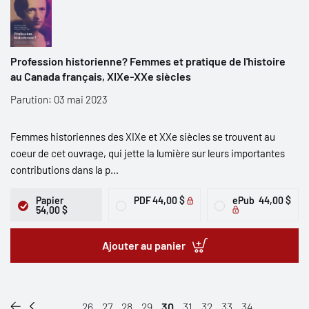
Profession historienne? Femmes et pratique de l'histoire
au Canada français, XIXe-XXe siècles
Parution: 03 mai 2023
Femmes historiennes des XIXe et XXe siècles se trouvent au
coeur de cet ouvrage, qui jette la lumière sur leurs importantes
contributions dans la p...
Papier
PDF
44,00 $
ePub
44,00 $
54,00 $
Ajouter au panier
...
26
27
28
29
30
31
32
33
34
...