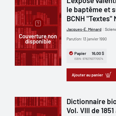
L'exposé valent
le baptême et su
BCNH "Textes" 
Jacques-É. Ménard
Scien
Couverture non
Parution: 13 janvier 1990
disponible
Papier
16,00 $
ISBN: 9782763770574
Ajouter au panier
Dictionnaire b
Vol. VIII de 1851