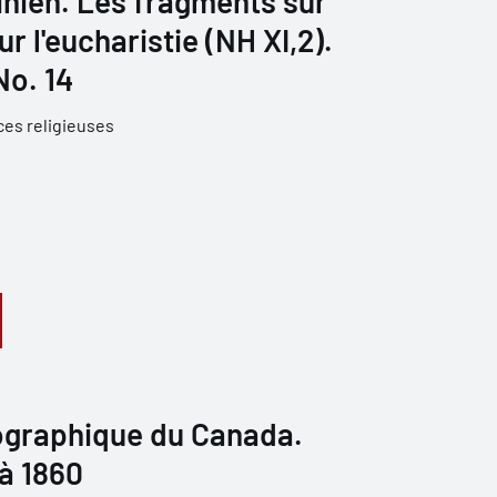
inien. Les fragments sur
r l'eucharistie (NH XI,2).
No. 14
ces religieuses
iographique du Canada.
 à 1860