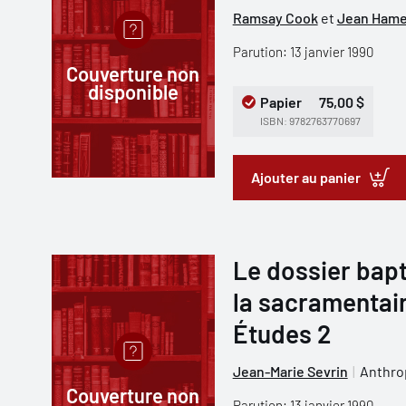
Ramsay Cook
et
Jean Hame
Parution: 13 janvier 1990
Couverture non
disponible
Papier
75,00 $
ISBN: 9782763770697
Ajouter au panier
Le dossier bapt
la sacramentai
Études 2
Jean-Marie Sevrin
Anthro
Couverture non
Parution: 13 janvier 1990