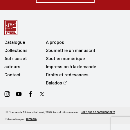
Catalogue
À propos
Collections
Soumettre un manuscrit
Autrices et
Soutien numérique
auteurs
Impression à la demande
Contact
Droits et redevances
Balados
Instagram
Youtube
Facebook
Twitter
© Presses de l'Université Laval, 2026, tous droits réservés.
Politique de confidentialité
Site réalisé par
iXmedia