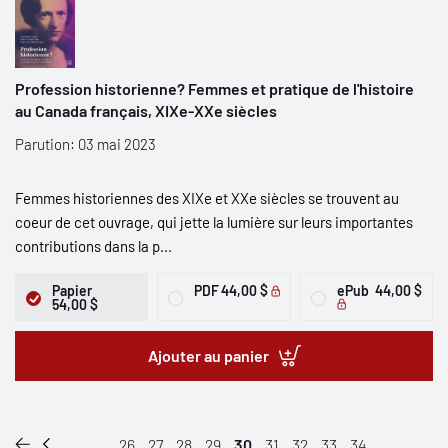
Profession historienne? Femmes et pratique de l'histoire
au Canada français, XIXe-XXe siècles
Parution: 03 mai 2023
Femmes historiennes des XIXe et XXe siècles se trouvent au
coeur de cet ouvrage, qui jette la lumière sur leurs importantes
contributions dans la p...
Papier
PDF
44,00 $
ePub
44,00 $
54,00 $
Ajouter au panier
...
26
27
28
29
30
31
32
33
34
...