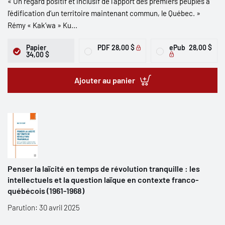
« Un regard positif et inclusif de l’apport des premiers peuples à
l’édification d’un territoire maintenant commun, le Québec. »
Rémy « Kak’wa » Ku...
Papier
PDF
28,00 $
ePub
28,00 $
34,00 $
Ajouter au panier
Penser la laïcité en temps de révolution tranquille : les
intellectuels et la question laïque en contexte franco-
québécois (1961-1968)
Parution: 30 avril 2025