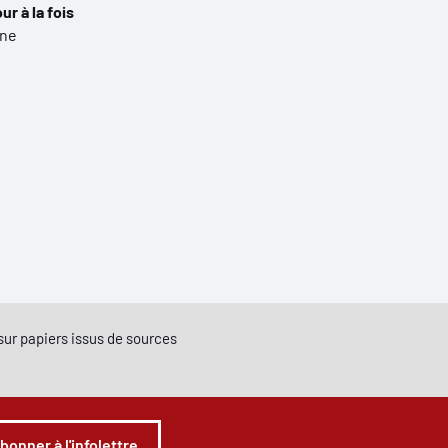
ur à la fois
ine
e sur papiers issus de sources
abonner à l'infolettre