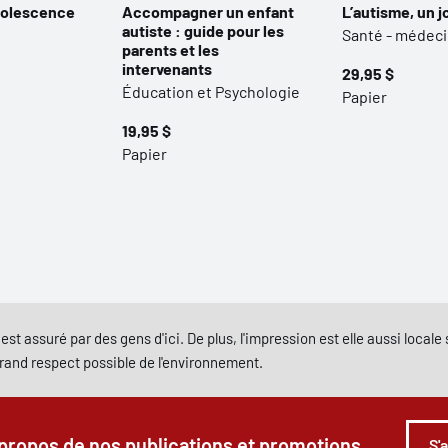
dolescence
Accompagner un enfant
L’autisme, un jo
autiste : guide pour les
Santé - médec
parents et les
intervenants
29,95 $
Éducation et Psychologie
Papier
19,95 $
Papier
est assuré par des gens d'ici. De plus, l'impression est elle aussi local
grand respect possible de l'environnement.
 propos de nos publications et promotions.
S'