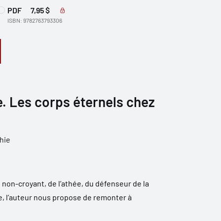
PDF
7,95 $
ISBN: 9782763793306
e. Les corps éternels chez
hie
u non-croyant, de l’athée, du défenseur de la
e, l’auteur nous propose de remonter à