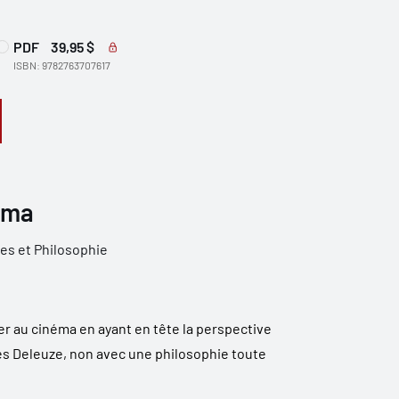
PDF
39,95 $
ISBN: 9782763707617
éma
des et Philosophie
er au cinéma en ayant en tête la perspective
les Deleuze, non avec une philosophie toute