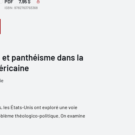
PDF
7,95 $
ISBN: 9782763793368
 et panthéisme dans la
ricaine
ie
, les États-Unis ont exploré une voie
oblème théologico-politique. On examine