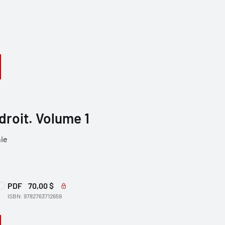
droit. Volume 1
ie
PDF
70,00 $
ISBN: 9782763712659