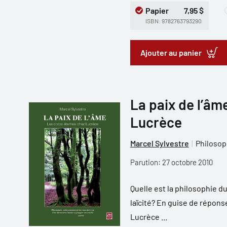
Papier
7,95 $
ISBN: 9782763793290
Ajouter au panier
La paix de l’âm
Lucrèce
Marcel Sylvestre
Philosop
Parution: 27 octobre 2010
Quelle est la philosophie d
laïcité? En guise de répons
Lucrèce ...