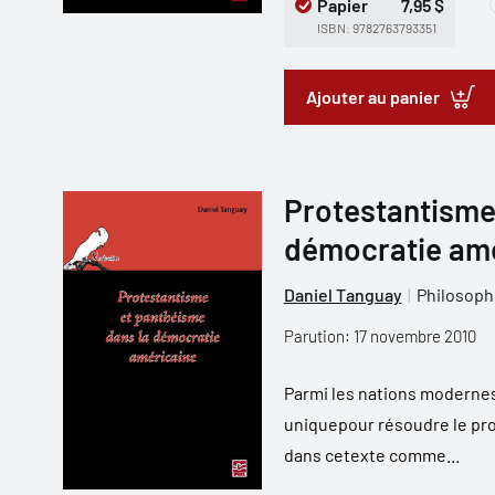
Papier
7,95 $
ISBN: 9782763793351
Ajouter au panier
Protestantisme
démocratie amé
Daniel Tanguay
Philosoph
Parution: 17 novembre 2010
Parmi les nations modernes
uniquepour résoudre le pr
dans cetexte comme...