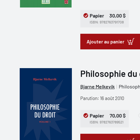
Papier
30,00 $
ISBN: 9782763791708
Ajouter au panier
Philosophie du 
Bjarne Melkevik
Philosoph
Parution: 16 août 2010
Papier
70,00 $
ISBN: 9782763789521