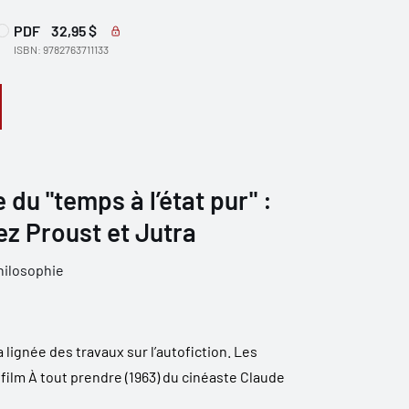
PDF
32,95 $
ISBN: 9782763711133
du "temps à l’état pur" :
ez Proust et Jutra
hilosophie
a lignée des travaux sur l’autofiction. Les
 film À tout prendre (1963) du cinéaste Claude