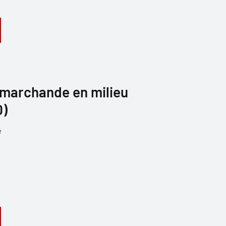
 marchande en milieu
0)
e