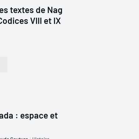
s textes de Nag
dices VIII et IX
ada : espace et
aude Couture
Histoire