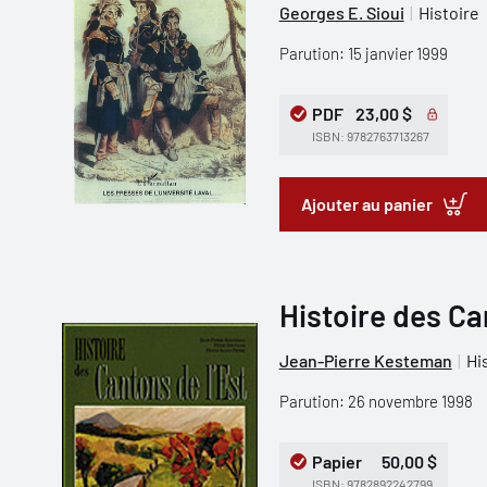
Georges E. Sioui
Histoire
Parution: 15 janvier 1999
PDF
23,00 $
ISBN: 9782763713267
Ajouter au panier
Histoire des Ca
Jean-Pierre Kesteman
Hi
Parution: 26 novembre 1998
Papier
50,00 $
ISBN: 9782892242799