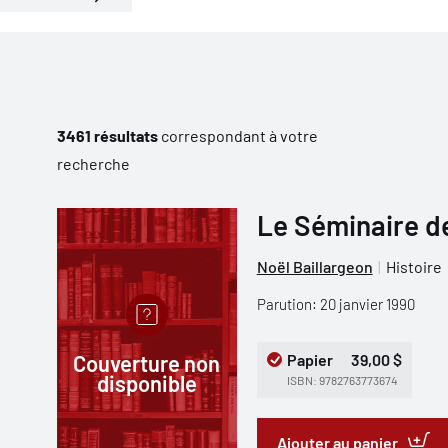
3461 résultats
correspondant à votre
recherche
Le Séminaire d
Noël Baillargeon
Histoire
Parution: 20 janvier 1990
Couverture non
Papier
39,00 $
disponible
ISBN: 9782763773674
Ajouter au panier