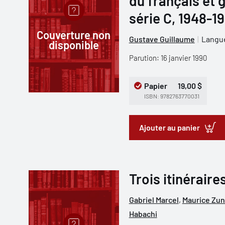
du français et 
série C, 1948-1
Couverture non
Gustave Guillaume
Langue
disponible
Parution: 16 janvier 1990
Papier
19,00 $
ISBN: 9782763770031
Ajouter au panier
Trois itinéraire
Gabriel Marcel
,
Maurice Zun
Habachi