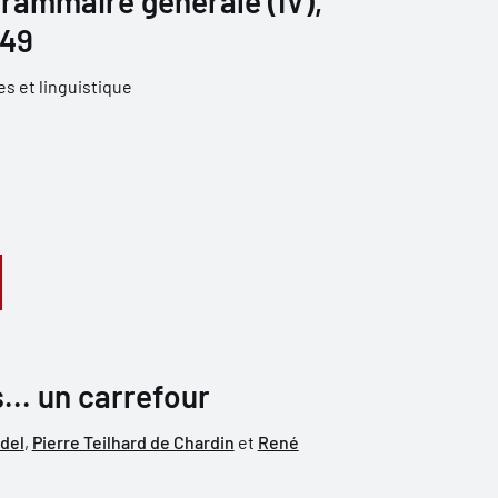
grammaire générale (IV),
949
s et linguistique
s... un carrefour
del
,
Pierre Teilhard de Chardin
et
René