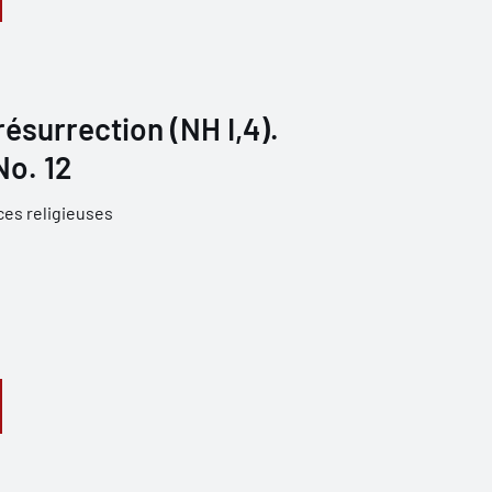
 résurrection (NH I,4).
No. 12
ces religieuses