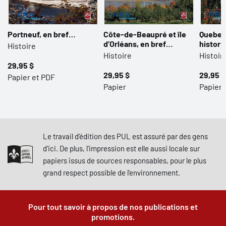
Portneuf, en bref…
Côte-de-Beaupré et île
Quebec 
d’Orléans, en bref…
histor
Histoire
Histoire
Histoir
29,95 $
29,95 $
29,95 $
Papier et PDF
Papier
Papier
Le travail d'édition des PUL est assuré par des gens
d'ici. De plus, l'impression est elle aussi locale sur
papiers issus de sources responsables, pour le plus
grand respect possible de l'environnement.
Pour tout savoir à propos de nos publications et
promotions.