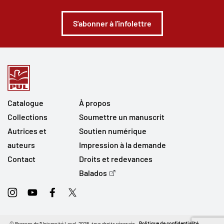
S'abonner à l'infolettre
Catalogue
À propos
Collections
Soumettre un manuscrit
Autrices et
Soutien numérique
auteurs
Impression à la demande
Contact
Droits et redevances
Balados
Instagram
Youtube
Facebook
Twitter
© Presses de l'Université Laval, 2026, tous droits réservés.
Politique de confidentialité