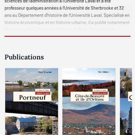
sciences de l’administration à l’Université Laval et a été
professeur quelques années à l’Université de Sherbrooke et 32
ans au Département d’histoire de l’Université Laval. Spécialisé en
histoire économique et en histoire urbaine, il a publié notamment
De
s mines et des hommes. Histoire de l’industrie minérale
québécoise des origines au début des années 1980,
en 1989, et a
été le directeur et le principal auteur de l’His
toire de Québec et de
sa région, e
n 2008.
Publications
After earning a doctorate in history and a degree in
administrative sciences at Université Laval, Marc Vallières was
for several years a professor at the Université de Sherbrooke and
for 32 years in Université Laval’s history department. He has
specialized in economic history and urban history. In 1989, he
published De
s mines et des hommes. Histoire de l’industrie
minérale québécoise des origines au début des années 1980.
In
2008, he was the editor and main author of Hi
stoire de Québec et
de sa région.