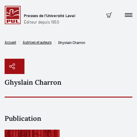
Presses de l'Université Laval
Men
Panier
Éditeur depuis 1950
Accueil
Autrices et auteurs
Ghyslain Charron
Ghyslain Charron
Copier le lien
Publication