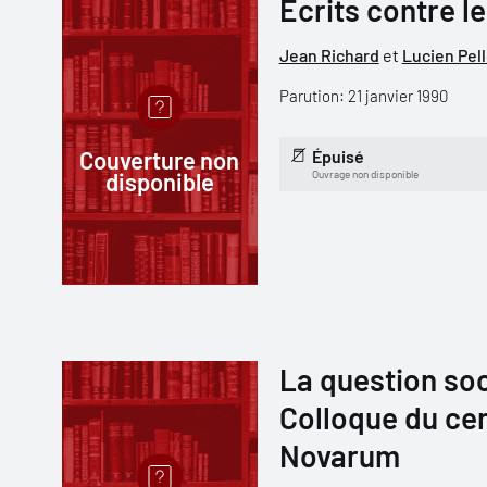
Écrits contre l
Jean Richard
et
Lucien Pell
Parution: 21 janvier 1990
Couverture non
Épuisé
disponible
Ouvrage non disponible
La question soci
Colloque du ce
Novarum