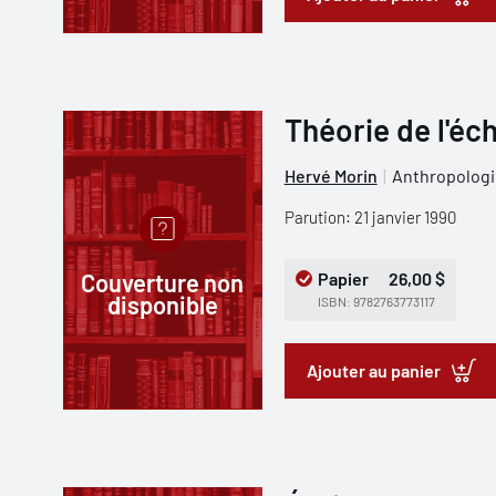
Théorie de l'éc
Hervé Morin
Anthropologi
Parution: 21 janvier 1990
Couverture non
Papier
26,00 $
disponible
ISBN: 9782763773117
Ajouter au panier