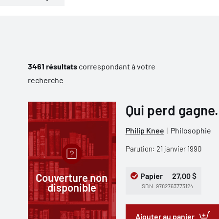
3461 résultats
correspondant à votre
recherche
Qui perd gagne.
Philip Knee
Philosophie
Parution: 21 janvier 1990
Couverture non
Papier
27,00 $
disponible
ISBN: 9782763773124
Ajouter au panier