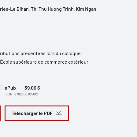
rles-Le Bihan
,
Thi Thu Huong Trinh
,
Kim Ngan
tributions présentées lors du colloque
 l’École supérieure de commerce extérieur
ePub
39,00 $
ISBN: 9782766305612
Télécharger le PDF