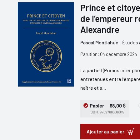
Prince et citoy
de l’empereur r
Alexandre
Pascal Montlahuc
Études 
Parution: 04 décembre 2024
La partie I (Primus inter pa
entretenues entre l’empereu
naître et s...
Papier
68,00 $
ISBN: 9782766306015
Ajouter au panier