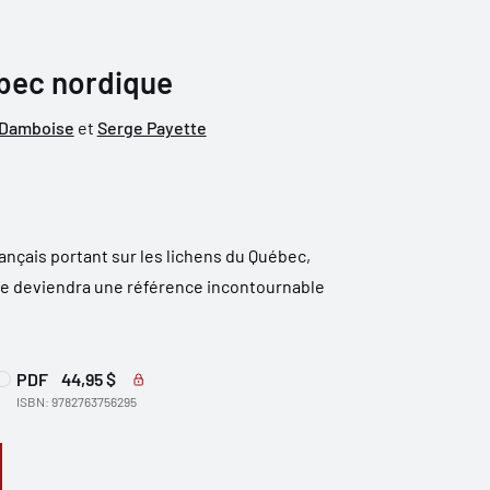
bec nordique
 Damboise
et
Serge Payette
ançais portant sur les lichens du Québec,
e deviendra une référence incontournable
PDF
44,95 $
ISBN: 9782763756295