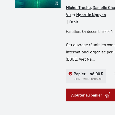
Michel Trochu
,
Danielle Cha
Vu
et
Ngoc Ha Nguyen
Droit
Parution: 04 décembre 2024
Cet ouvrage réunit les con
international organisé par
(ESCE, Viet Na...
Papier
48,00 $
ISBN: 9782766305599
Ajouter au panier