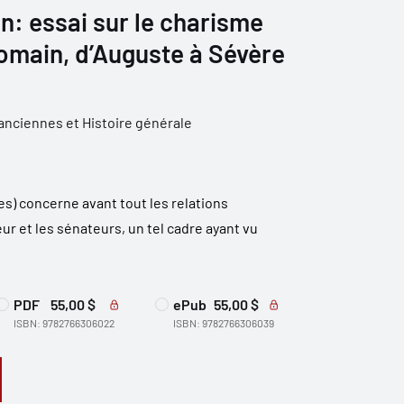
en: essai sur le charisme
omain, d’Auguste à Sévère
anciennes et Histoire générale
res) concerne avant tout les relations
r et les sénateurs, un tel cadre ayant vu
PDF
55,00 $
ePub
55,00 $
ISBN: 9782766306022
ISBN: 9782766306039