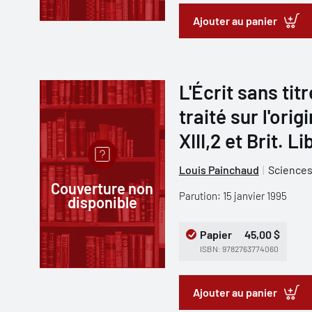
Ajouter au panier
L'Écrit sans tit
traité sur l'ori
XIII,2 et Brit. Li
Louis Painchaud
Sciences
Couverture non
Parution: 15 janvier 1995
disponible
Papier
45,00 $
ISBN: 9782763774060
Ajouter au panier