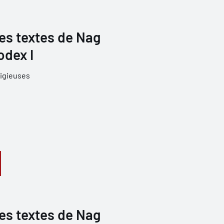
s textes de Nag
dex I
ligieuses
s textes de Nag