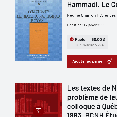
Hammadi. Le Co
Régine Charron
Sciences 
Parution: 15 janvier 1995
Papier
60,00 $
ISBN: 9782763774015
Ajouter au panier
Les textes de 
problème de leu
colloque à Qué
1993. BCNH Étu