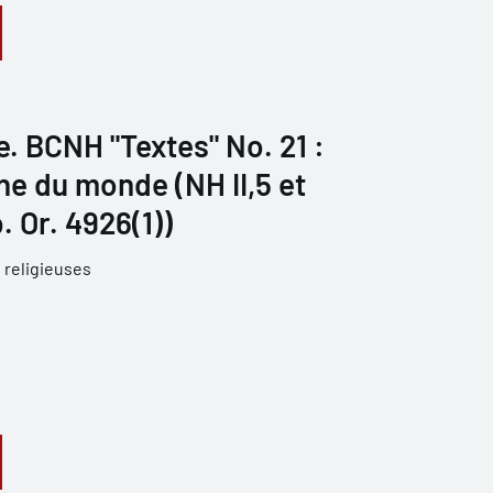
re. BCNH "Textes" No. 21 :
gine du monde (NH II,5 et
b. Or. 4926(1))
 religieuses