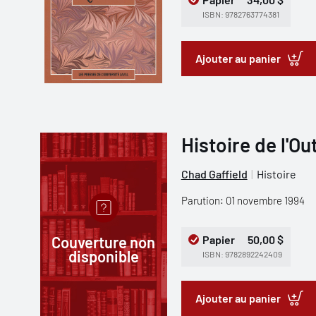
ISBN: 9782763774381
Ajouter au panier
Histoire de l'O
Chad Gaffield
Histoire
Parution: 01 novembre 1994
Couverture non
Papier
50,00 $
disponible
ISBN: 9782892242409
Ajouter au panier