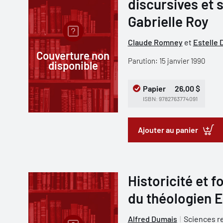
discursives et 
Gabrielle Roy
Claude Romney
et
Estelle
Couverture non
Parution: 15 janvier 1990
disponible
Papier
26,00 $
ISBN: 9782763774091
Ajouter au panier
Historicité et f
du théologien E
Alfred Dumais
Sciences r