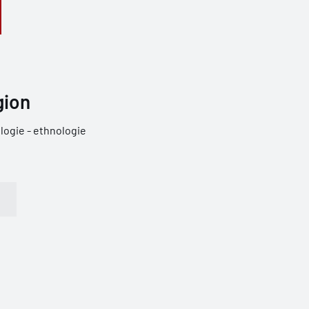
gion
ogie - ethnologie