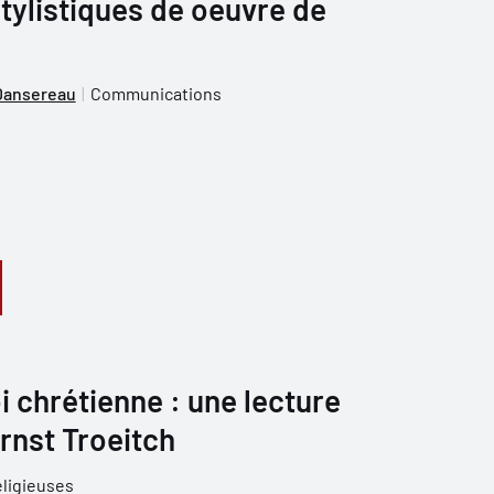
stylistiques de oeuvre de
 Dansereau
Communications
oi chrétienne : une lecture
rnst Troeitch
eligieuses