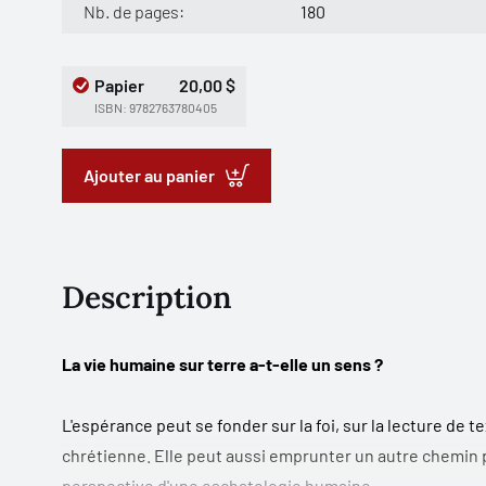
Nb. de pages:
180
Papier
20,00 $
ISBN: 9782763780405
Ajouter au panier
Description
La vie humaine sur terre a-t-elle un sens ?
L'espérance peut se fonder sur la foi, sur la lecture de
chrétienne. Elle peut aussi emprunter un autre chemin p
perspective d'une eschatologie humaine.