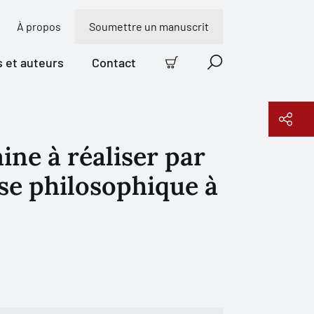
À propos
Soumettre un manuscrit
s et auteurs
Contact
Panier
Recherche
ne à réaliser par
Copier le lien
nse philosophique à