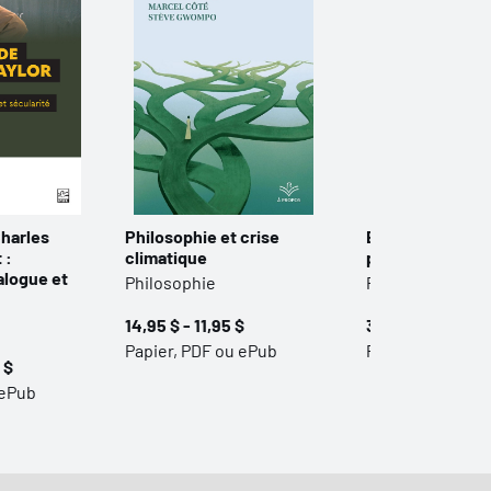
harles
Philosophie et crise
Explorations en
 :
climatique
philosophie qu
alogue et
Philosophie
Philosophie
14,95 $ - 11,95 $
30,00 $ - 24,00 
Papier, PDF ou ePub
Papier, PDF ou 
 $
 ePub