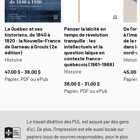
Le Québec et ses
Penser la laïcité en
De l’oral
historiens, de 1840 à
temps de révolution
à l’ima
1920 : la Nouvelle-France
tranquille : les
de la r
de Garneau à Groulx (2e
intellectuels et la
dans le
édition)
question laïque en
nord-a
contexte franco-
Histoire
Histoir
québécois (1961-1968)
Histoire
47,00 $ - 38,00 $
45,00 $
Papier, PDF ou ePub
Papier 
38,00 $ - 31,00 $
Papier, PDF ou ePub
Le travail d'édition des PUL est assuré par des gens
d'ici. De plus, l'impression est elle aussi locale sur
papiers issus de sources responsables, pour le plus