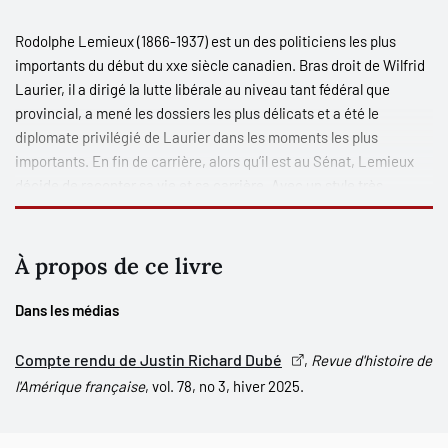
Rodolphe Lemieux (1866-1937) est un des politiciens les plus
importants du début du xx
e
siècle canadien. Bras droit de Wilfrid
Laurier, il a dirigé la lutte libérale au niveau tant fédéral que
provincial, a mené les dossiers les plus délicats et a été le
diplomate privilégié de Laurier dans les moments les plus
importants. En fin de carrière, alors qu’il est au Sénat, Lemieux
décide de raconter sa vie et sa carrière. Avec un style très
agréable et surtout un regard non partisan, il raconte son
enfance, ses études, ses voyages de jeune homme, mais
également il évoque la scène canadienne et québécoise sur les
À propos de ce livre
plans politique, journalistique et social. Son décès l’empêchant de
terminer la rédaction de son récit de vie, nous complétons son
Dans les médias
témoignage avec des textes à saveur autobiographique trouvés
dans une grande collection de conférences.
Compte rendu de Justin Richard Dubé
,
Revue d'histoire de
l'Amérique française
, vol. 78, no 3, hiver 2025.