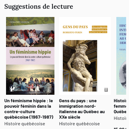
Suggestions de lecture
Un féminisme hippie : le
Gens du pays : une
Histoir
pouvoir féminin dans la
immigration nord-
femmes 
contre-culture
italienne au Québec au
Québec
québécoise (1967-1987)
XXe siècle
Histoir
Histoire québécoise
Histoire québécoise