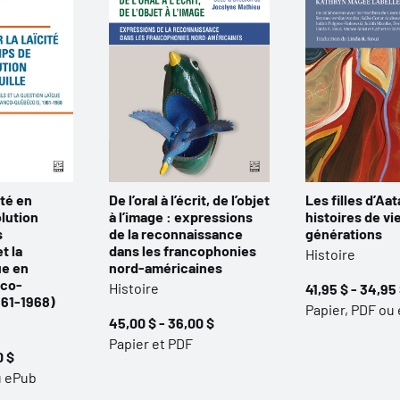
ité en
De l’oral à l’écrit, de l’objet
Les filles d’Aat
lution
à l’image : expressions
histoires de vi
s
de la reconnaissance
générations
t la
dans les francophonies
Histoire
ue en
nord-américaines
nco-
Histoire
41,95 $ - 34,95
961-1968)
Papier, PDF ou
45,00 $ - 36,00 $
Papier et PDF
0 $
u ePub