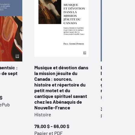
aentsic :
Musique et dévotion dans
La Méditerranée
e de sept
la mission jésuite du
l’Atlantique. La
Canada : sources,
de l’histoire de
histoire et répertoire du
grecques aux 
petit motet et du
modernes
cantique spirituel savant
Histoire
 $
chez les Abénaquis de
 ePub
Nouvelle-France
35,00 $ - 29,00 
Histoire
Papier et PDF
79,00 $ - 66,00 $
Papier et PDF