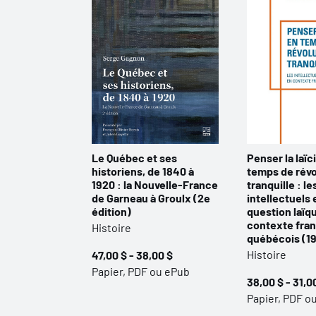
Le Québec et ses
Penser la laïc
historiens, de 1840 à
temps de révo
1920 : la Nouvelle-France
tranquille : le
de Garneau à Groulx (2e
intellectuels e
édition)
question laïq
contexte fra
Histoire
québécois (1
Histoire
47,00 $ - 38,00 $
Papier, PDF ou ePub
38,00 $ - 31,0
Papier, PDF o