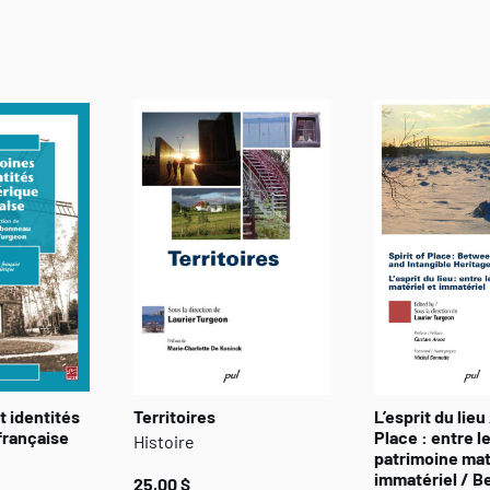
et internationaux, mais plus rarement de l'inscrire dans
Dans ce livre, Laurier Turgeon vise à décentrer la notion
mouvement, les mutations et les mélanges. Il débusque 
espaces de contacts. Loin de constituer un simple lieu
l'espace de contact est un champ de tension qui met en
d'appropriation et des postures de résistance. Par les 
l'espace de contact devient « un espace du métissage ». 
traditionnellement sensibles à la patrimonialisation : l'arc
cuisine. Tout en proposant une incursion dans ces « ent
force les patrimoines métissés, il met aussi en garde c
à patrimonialiser le métissage et à l'ériger en une idéolo
t identités
Territoires
L’esprit du lieu 
française
Place : entre l
Histoire
patrimoine mat
immatériel / 
25,00 $