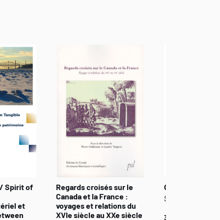
 les contextes coloniaux et postcoloniaux.
 de patrimoine en mettant l'accent sur le
les patrimoines qui se construisent dans les
 de croisements et de rencontres heureuses,
 œuvre des négociations, des stratégies
échanges et les mélanges qu'il engendre,
Ce livre propose l'étude de cinq objets jugés
hive, l'objet matériel, le sol, le paysage et la
re-lieux » de la culture où prennent forme et
ontre une esthétique de l'hétérogène qui tend
gie au service de la mondialisation.
/ Spirit of
Regards croisés sur le
Objets et mémo
e
Canada et la France :
Sociologie
ériel et
voyages et relations du
Between
XVIe siècle au XXe siècle
30,00 $