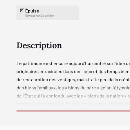
Épuisé
Ouvrage non disponible
Description
Le patrimoine est encore aujourd'hui centré sur l'idée de
originaires enracinées dans des lieux et des temps immu
de restauration des vestiges, mais traite peu de la cré
des biens familiaux, les « biens du père » selon l'étymol
de l'État qui l'a confondu avec les « biens de la nation » p
communauté nationale. En exaltant la patrie, on s'est pr
beaucoup moins de soi à l'autre ou de l'autre à soi. La p
transmettre et leur accorde un statut, mais explique pe
transforme. On prend généralement grand soin de le si