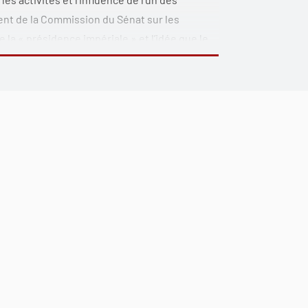
ent de la Commission du Sénat sur les
 la « présidence impériale » et l’idée que le
l et à sa guise. Il étudie en profondeur les
denberg (1947-1949), J. William Fulbright
e mythe voulant que le président de la CSRE et
 le domaine de la politique étrangère. Cet
ement du Congrès et sa relation avec la
us grands moments de l’histoire de la
vue peu étudié jusqu’ici, celui de trois
à changer le monde.
érature sur le Congrès, la politique étrangère
ole; ce sera une lecture enrichissante pour
que, Université de Californie, San Diego