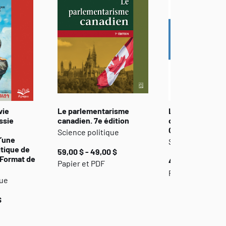
vie
Le parlementarisme
Le nationalisme
ssie
canadien. 7e édition
constitutionnel
Canada
Science politique
’une
Science politiq
itique de
59,00 $ - 49,00 $
 Format de
47,00 $ - 39,00 
Papier et PDF
Papier, PDF ou 
que
$