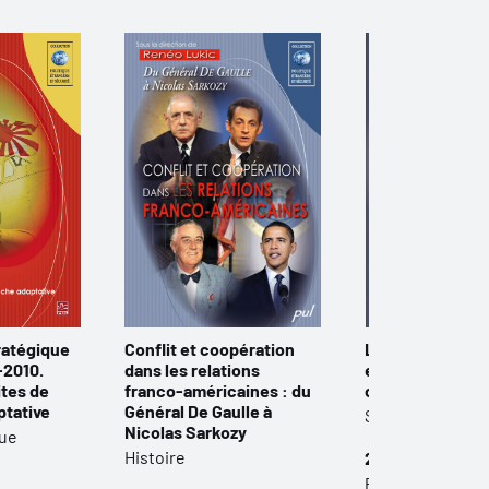
ratégique
Conflit et coopération
La géostratégie
-2010.
dans les relations
en Asie-Pacifiq
tes de
franco-américaines : du
cas de la marine
ptative
Général De Gaulle à
Science politiq
Nicolas Sarkozy
que
Histoire
25,00 $
Papier