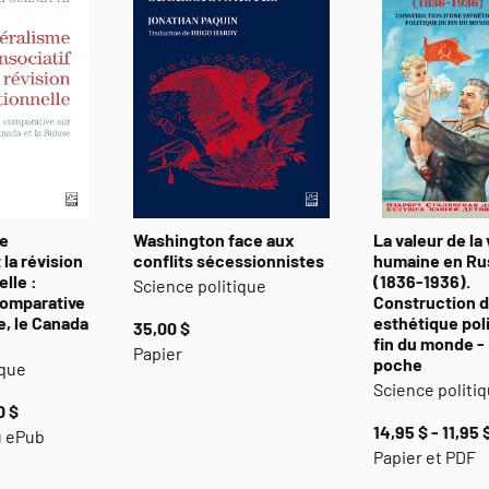
me
Washington face aux
La valeur de la 
 la révision
conflits sécessionnistes
humaine en Ru
lle :
(1836-1936).
Science politique
comparative
Construction d
e, le Canada
esthétique pol
35,00 $
fin du monde -
Papier
poche
ique
Science politi
0 $
14,95 $ - 11,95 
u ePub
Papier et PDF