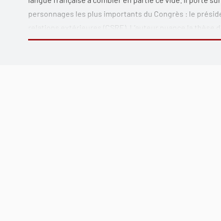
personnages les plus importants du Congrès : le présid
relations extérieures (CSRE). L’auteur nuance la thèse de
président des États-Unis mène la politique étrangère seu
activités de trois présidents de la CSRE, soit Arthur Van
(1959-1975) et Jesse Helms (1995-2001), et déboulonne l
le Congrès soient devenus des acteurs secondaires dans
ouvrage permet ainsi de mieux comprendre le fonctionn
Maison-Blanche. Il relate, en outre, quelques-uns des pl
politique étrangère des États-Unis à partir d’un point de 
sénateurs dont les actions ont certainement contribué 
Ce livre est une contribution habile et originale à la litt
des États-Unis et les commissions permanentes au Capit
quiconque s’intéresse à ces sujets.
– Gary C. Jacobson, professeur émérite en science politi