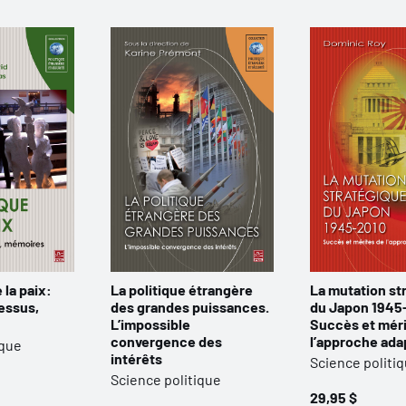
 la paix:
La politique étrangère
La mutation st
essus,
des grandes puissances.
du Japon 1945
L’impossible
Succès et méri
convergence des
l’approche ada
ique
intérêts
Science politi
Science politique
29,95 $