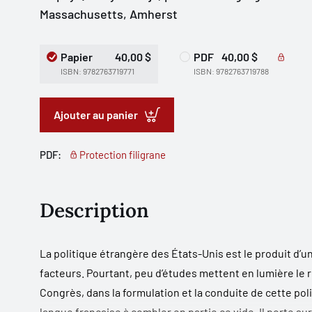
Massachusetts, Amherst
Papier
40,00 $
PDF
40,00 $
ISBN: 9782763719771
ISBN: 9782763719788
Ajouter au panier
PDF:
Protection filigrane
Description
La politique étrangère des États-Unis est le produit d’u
facteurs. Pourtant, peu d’études mettent en lumière le rô
Congrès, dans la formulation et la conduite de cette pol
langue française à combler en partie ce vide. Il porte sur 