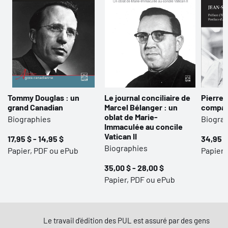
Tommy Douglas : un
Le journal conciliaire de
Pierre 
grand Canadian
Marcel Bélanger : un
compag
oblat de Marie-
Biographies
Biogra
Immaculée au concile
Vatican II
17,95 $ - 14,95 $
34,95 $
Biographies
Papier, PDF ou ePub
Papier,
35,00 $ - 28,00 $
Papier, PDF ou ePub
Le travail d'édition des PUL est assuré par des gens