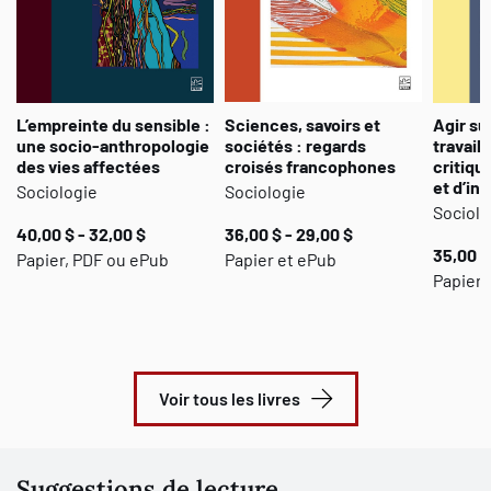
L’empreinte du sensible :
Sciences, savoirs et
Agir su
une socio-anthropologie
sociétés : regards
travail 
des vies affectées
croisés francophones
critiqu
et d’in
Sociologie
Sociologie
Sociolo
40,00 $ - 32,00 $
36,00 $ - 29,00 $
35,00 $
Papier, PDF ou ePub
Papier et ePub
Papier,
Voir tous les livres
Suggestions de lecture