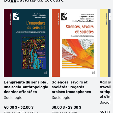
L’empreinte du sensible :
Sciences, savoirs et
Agir su
une socio-anthropologie
sociétés : regards
travail 
des vies affectées
croisés francophones
critiqu
et d’in
Sociologie
Sociologie
Sociolo
40,00 $ - 32,00 $
36,00 $ - 29,00 $
35,00 $
Papier, PDF ou ePub
Papier et ePub