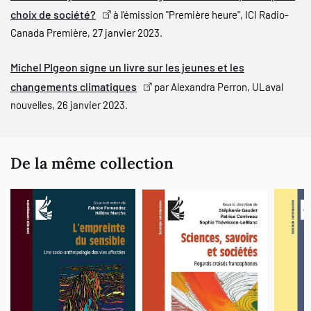
et de cégeps, l’auteur leur a permis de s’exprimer sur leur
choix de société?
à l'émission "Première heure", ICI Radio-
compréhension du phénomène, sur leurs valeurs, sur les
Canada Première, 27 janvier 2023.
caractéristiques de la société future idéale et sur les conditions
pour y parvenir. Quels changements sont nécessaires ? Quels
Michel PIgeon signe un livre sur les jeunes et les
changements sont acceptables ? À quelles conditions ? Qu’il
changements climatiques
par Alexandra Perron, ULaval
s’agisse de comportements sociaux, d’alimentation, de transport
nouvelles, 26 janvier 2023.
ou autre, qu’il s’agisse de contrôle social, d’éducation ou de
technologie, les jeunes interrogés nous parlent. Nous devons les
écouter.
De la même collection