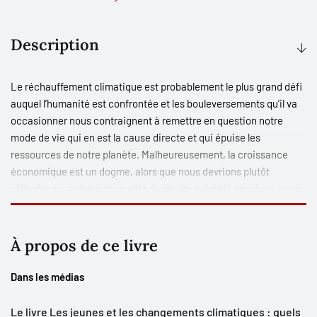
Description
Le réchauffement climatique est probablement le plus grand défi
auquel l’humanité est confrontée et les bouleversements qu’il va
occasionner nous contraignent à remettre en question notre
mode de vie qui en est la cause directe et qui épuise les
ressources de notre planète. Malheureusement, la croissance
économique est un dogme, alors que nous devrions plutôt
réfléchir en matière de qualité de vie, de sobriété et même, pour
certains, de décroissance. Dans ce contexte, il est essentiel de
comprendre ce que souhaitent les jeunes, car ce sont surtout eux
qui auront à vivre avec les conséquences des choix que nous
À propos de ce livre
faisons actuellement.
Dans les médias
Ce livre donne la parole aux jeunes. Dans une série d’entrevues
semi-dirigées avec des étudiants et des étudiantes d’universités
Le livre Les jeunes et les changements climatiques : quels