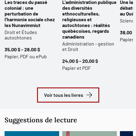
Les traces du passé
L’administration publique
Une lan
colonial : une
des diversités
débats 
perturbation de
ethnoculturelles,
au Qué
l’harmonie sociale chez
religieuses et
Science
les Nunavimmiut
autochtones : réalités
québécoises, regards
Droit et Études
38,00 $
canadiens
autochtones
Papier,
Administration - gestion
et Droit
35,00 $ - 28,00 $
Papier, PDF ou ePub
24,00 $ - 20,00 $
Papier et PDF
Voir tous les livres
Suggestions de lecture