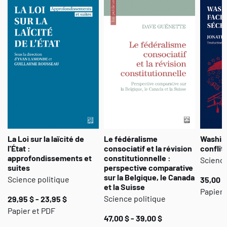
La Loi sur la laïcité de
Le fédéralisme
Washin
l'État :
consociatif et la révision
conflit
approfondissements et
constitutionnelle :
Science
suites
perspective comparative
sur la Belgique, le Canada
Science politique
35,00 $
et la Suisse
Papier
Science politique
29,95 $ - 23,95 $
Papier et PDF
47,00 $ - 39,00 $