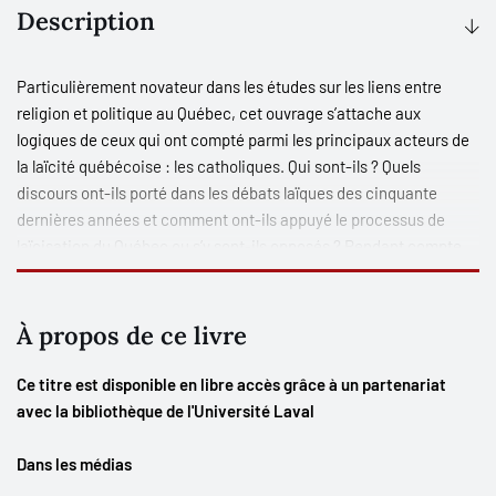
Description
Particulièrement novateur dans les études sur les liens entre
religion et politique au Québec, cet ouvrage s’attache aux
logiques de ceux qui ont compté parmi les principaux acteurs de
la laïcité québécoise : les catholiques. Qui sont-ils ? Quels
discours ont-ils porté dans les débats laïques des cinquante
dernières années et comment ont-ils appuyé le processus de
laïcisation du Québec ou s’y sont-ils opposés ? Rendant compte
autant de la diversité des positionnements ecclésiaux, moraux et
sociopolitiques des catholiques québécois que des rapports de
force qu’ils ont engagés avec l’État depuis la Révolution tranquille,
À propos de ce livre
cet ouvrage ouvre résolument de nouveaux horizons de
recherche sur la laïcité au Québec en portant une attention
Ce titre est disponible en libre accès grâce à un partenariat
particulière à ceux qui, au gré des débats sociaux, politiques et
avec la bibliothèque de l'Université Laval
juridiques, contribuent à la façonner.
Dans les médias