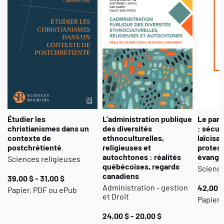
Étudier les
L’administration publique
Le par
christianismes dans un
des diversités
: sécul
contexte de
ethnoculturelles,
laïcisa
postchrétienté
religieuses et
protes
autochtones : réalités
évangé
Sciences religieuses
québécoises, regards
Science
canadiens
39,00 $ - 31,00 $
Administration - gestion
42,00 $
Papier, PDF ou ePub
et Droit
Papier 
24,00 $ - 20,00 $