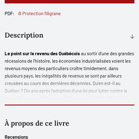
PDF:
Protection filigrane
Description
Le point sur le revenu des Québécois
au sortir d’une des grandes
récessions de l’histoire, les économies industrialisées voient les
revenus moyens des particuliers croître timidement. dans
plusieurs pays, les inégalités de revenus se sont par ailleurs
creusées au cours des dernières décennies. Qu’en est-il au
Québec ? Dix ans après l’adoption d’une loi pour lutter contre la
pauvreté, où en sommes-nous? Pour sa quatrième édition, Le
Québec économique fait le point sur la répartition du revenu,
dans un contexte mondial qui demeure fragile. Grâce aux
contributions de plusieurs collaborateurs, l’ouvrage présente un
À propos de ce livre
portrait de l’évolution des revenus au Québec, tant au cours des
dernières décennies que de manière prospective. il analyse les
Recensions