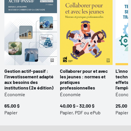
Gestion actif-passif :
Collaborer pour et avec
L’innov
l’investissement adapté
les jeunes : normes et
technol
aux besoins des
pratiques
effets s
institutions (2e édition)
professionnelles
l’emplo
Économie
Économie
Écono
65,00 $
40,00 $ - 32,00 $
25,00 $
Papier
Papier, PDF ou ePub
Papier,