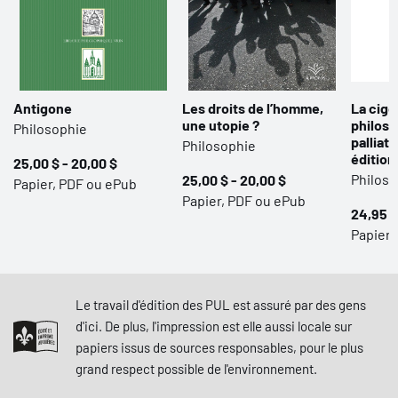
Antigone
Les droits de l’homme,
La cigo
une utopie ?
philoso
Philosophie
palliati
Philosophie
édition
25,00 $ - 20,00 $
Philoso
25,00 $ - 20,00 $
Papier, PDF ou ePub
Papier, PDF ou ePub
24,95 $
Papier 
Le travail d'édition des PUL est assuré par des gens
d'ici. De plus, l'impression est elle aussi locale sur
papiers issus de sources responsables, pour le plus
grand respect possible de l'environnement.