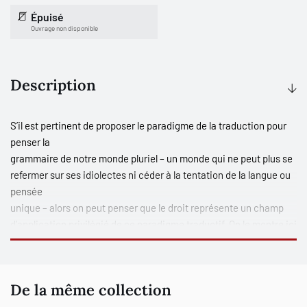
Épuisé
Ouvrage non disponible
Description
S’il est pertinent de proposer le paradigme de la traduction pour
penser la
grammaire de notre monde pluriel – un monde qui ne peut plus se
refermer sur ses idiolectes ni céder à la tentation de la langue ou
pensée
unique – alors on peut penser que le droit représente un champ
d’application privilégié de ce paradigme traductif. On le montre ici
non
seulement dans les multiples secteurs où le droit national entre
en contact
De la même collection
avec d’autres langues et cultures juridiques, mais aussi au coeur
même des