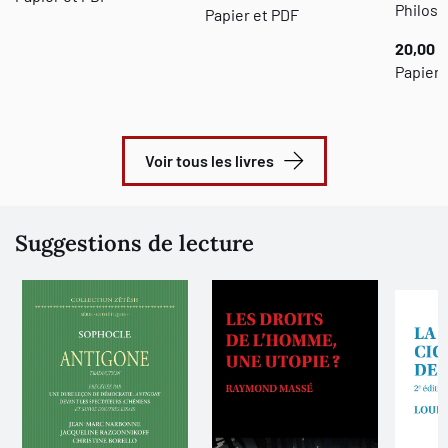
Philoso
Papier et PDF
20,00 $
Papier 
Voir tous les livres
Suggestions de lecture