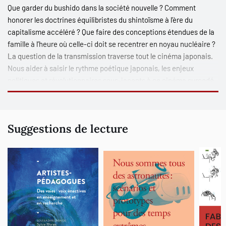
Que garder du bushido dans la société nouvelle ? Comment
honorer les doctrines équilibristes du shintoïsme à l’ère du
capitalisme accéléré ? Que faire des conceptions étendues de la
famille à l’heure où celle-ci doit se recentrer en noyau nucléaire ?
La question de la transmission traverse tout le cinéma japonais.
Nous aider à saisir le rythme poétique japonais, les enjeux
politiques et révolutionnaires sous-jacents à ce cinéma surcodé,
dont les clés sont moins l’affaire d’une élite bourgeoise que celle
d’une culture radicalement transformée, c’est ce à quoi Claude
Blouin s’est consacré.
Suggestions de lecture
Extrait de la préface de Mathieu Li-Goyette