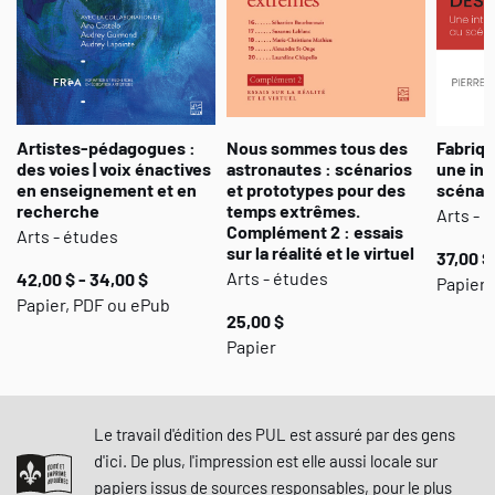
Artistes-pédagogues :
Nous sommes tous des
Fabriqu
des voies | voix énactives
astronautes : scénarios
une int
en enseignement et en
et prototypes pour des
scénari
recherche
temps extrêmes.
Arts - 
Complément 2 : essais
Arts - études
sur la réalité et le virtuel
37,00 $
Arts - études
42,00 $ - 34,00 $
Papier,
Papier, PDF ou ePub
25,00 $
Papier
Le travail d'édition des PUL est assuré par des gens
d'ici. De plus, l'impression est elle aussi locale sur
papiers issus de sources responsables, pour le plus