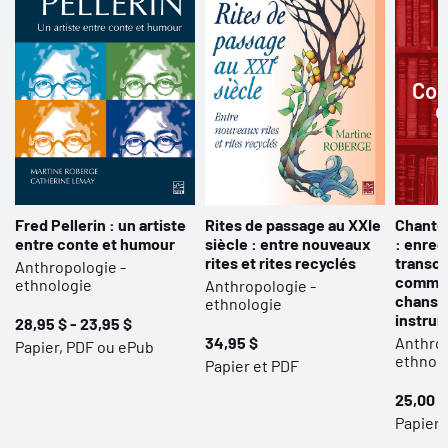
Cou
d
Fred Pellerin : un artiste
Rites de passage au XXIe
Chanton
entre conte et humour
siècle : entre nouveaux
: enreg
rites et rites recyclés
transcr
Anthropologie -
commen
ethnologie
Anthropologie -
chanson
ethnologie
instru
28,95 $ - 23,95 $
34,95 $
Anthrop
Papier, PDF ou ePub
ethnol
Papier et PDF
25,00 $
Papier