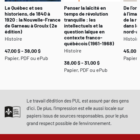
Le Québec et ses
Penser la laïcité en
De l’oral
historiens, de 1840 à
temps de révolution
à l’ima
1920 : la Nouvelle-France
tranquille : les
de la r
de Garneau à Groulx (2e
intellectuels et la
dans le
édition)
question laïque en
nord-a
contexte franco-
Histoire
Histoir
québécois (1961-1968)
Histoire
47,00 $ - 38,00 $
45,00 $
Papier, PDF ou ePub
Papier 
38,00 $ - 31,00 $
Papier, PDF ou ePub
Le travail d'édition des PUL est assuré par des gens
d'ici. De plus, l'impression est elle aussi locale sur
papiers issus de sources responsables, pour le plus
grand respect possible de l'environnement.