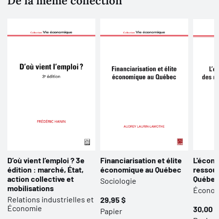
De la même collection
D’où vient l’emploi ? 3e
Financiarisation et élite
L'écono
édition : marché, État,
économique au Québec
ressour
action collective et
Québe
Sociologie
mobilisations
Écono
Relations industrielles et
29,95 $
Économie
30,00 $
Papier