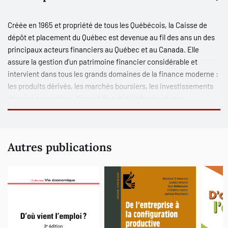
Créée en 1965 et propriété de tous les Québécois, la Caisse de
dépôt et placement du Québec est devenue au fil des ans un des
principaux acteurs financiers au Québec et au Canada. Elle
assure la gestion d’un patrimoine financier considérable et
intervient dans tous les grands domaines de la finance moderne :
les produits dérivés, les marchés boursiers, les investissements
dans les entreprises, l’immobilier et les infrastructures.
Depuis sa création, la Caisse a participé au financement des
services publics – régimes de retraite, systèmes de santé et
d’éducation, secteur de l’électricité – et au développement des
Autres publications
grandes entreprises québécoises. Cependant, la crise financière
survenue en 2007-2008 a engendré des conséquences inédites
sur le patrimoine financier géré par la Caisse. Cette dernière a en
effet dû annoncer des pertes d'une ampleur jamais vue pour cette
institution, des pertes largement supérieures à celles
d'institutions comparables. Comment expliquer que l'on en soit
arrivé à cette situation ? Quelles leçons peut-on tirer de ces