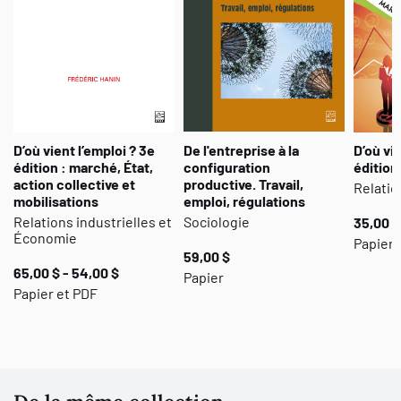
événements et de quelles manières la Caisse peut-elle restaurer
sa légitimité auprès de la société québécoise ?
Cet ouvrage est le fruit d’un programme de recherche
multidisciplinaire sur la transformation du double mandat de la
Caisse à l’ère de la financiarisation et ses conséquences sur le
développement économique du Québec.
D’où vient l’emploi ? 3e
De l'entreprise à la
D’où vie
édition : marché, État,
configuration
édition
action collective et
productive. Travail,
Relatio
mobilisations
emploi, régulations
Relations industrielles et
Sociologie
35,00 $
Économie
Papier 
59,00 $
65,00 $ - 54,00 $
Papier
Papier et PDF