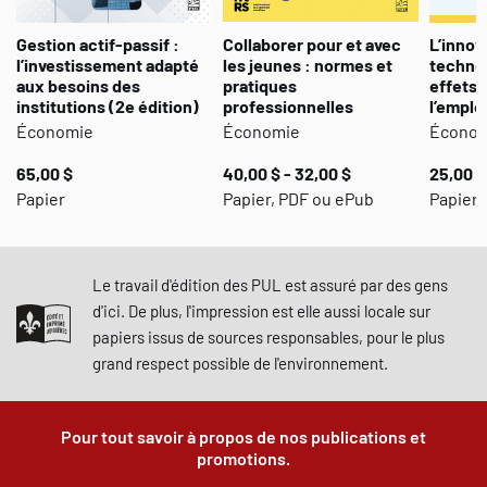
Gestion actif-passif :
Collaborer pour et avec
L’innov
l’investissement adapté
les jeunes : normes et
technol
aux besoins des
pratiques
effets s
institutions (2e édition)
professionnelles
l’emplo
Économie
Économie
Écono
65,00 $
40,00 $ - 32,00 $
25,00 $
Papier
Papier, PDF ou ePub
Papier,
Le travail d'édition des PUL est assuré par des gens
d'ici. De plus, l'impression est elle aussi locale sur
papiers issus de sources responsables, pour le plus
grand respect possible de l'environnement.
Pour tout savoir à propos de nos publications et
promotions.