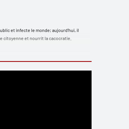
ublic et infecte le monde; aujourd’hui, il
e citoyenne et nourrit la cacocratie.
uiste, insidieuse et nocive, qui se cache dans
 les richesses de la planète.
, à notre insu.