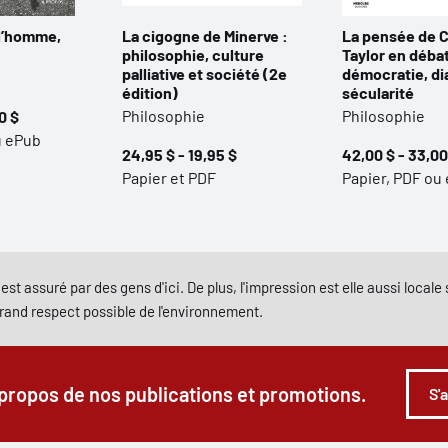
 l’homme,
La cigogne de Minerve :
La pensée de C
philosophie, culture
Taylor en débat
palliative et société (2e
démocratie, di
édition)
sécularité
Philosophie
Philosophie
0 $
u ePub
24,95 $ - 19,95 $
42,00 $ - 33,00
Papier et PDF
Papier, PDF ou
est assuré par des gens d'ici. De plus, l'impression est elle aussi local
grand respect possible de l'environnement.
 propos de nos publications et promotions.
S'