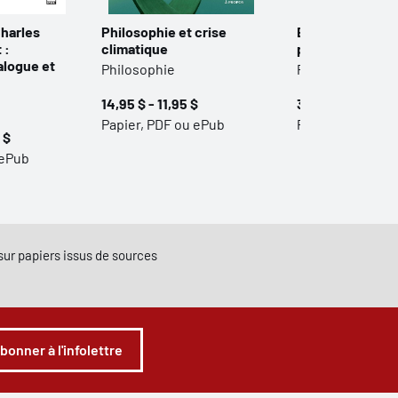
harles
Philosophie et crise
Explorations en
 :
climatique
philosophie qu
alogue et
Philosophie
Philosophie
14,95 $ - 11,95 $
30,00 $ - 24,00 
Papier, PDF ou ePub
Papier, PDF ou 
 $
 ePub
e sur papiers issus de sources
abonner à l'infolettre