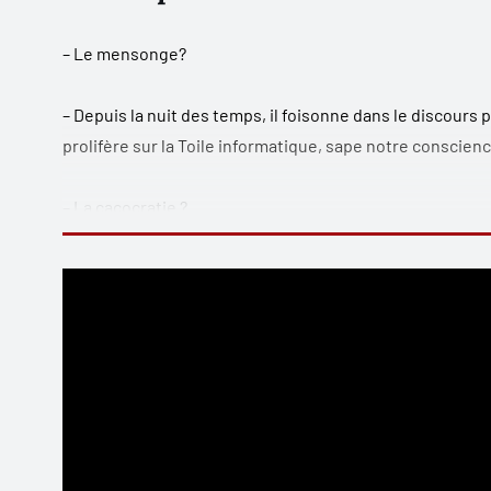
– Le mensonge?
– Depuis la nuit des temps, il foisonne dans le discours p
prolifère sur la Toile informatique, sape notre conscienc
– La cacocratie ?
– C’est une oligarchie financière, informe, amorale, ubiq
l’assourdissant brouillard informationnel pour siphonner
– Et alors ?
– C’est le régime politique qui nous gouverne aujourd’hui
– Ne sommes-nous pas en démocratie ?