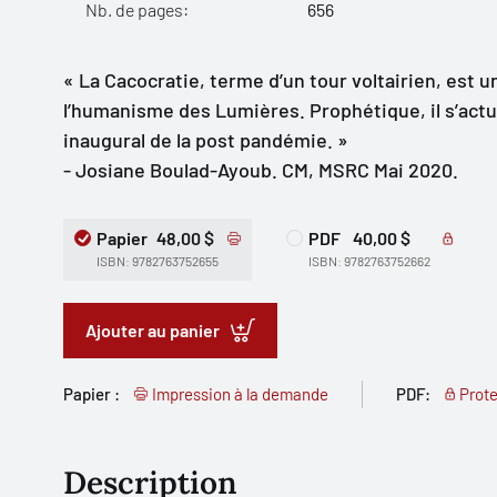
Nb. de pages:
656
« La Cacocratie, terme d’un tour voltairien, est un
l’humanisme des Lumières. Prophétique, il s’act
inaugural de la post pandémie. »
- Josiane Boulad-Ayoub. CM, MSRC Mai 2020.
Papier
48,00 $
PDF
40,00 $
ISBN: 9782763752655
ISBN: 9782763752662
Ajouter au panier
Papier :
Impression à la demande
PDF:
Prote
Description