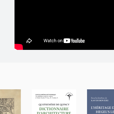
– Elle n’est plus qu’une façade… elle agonise.
– Ne devons-nous pas réagir ?
– C’est l’objet de cet ouvrage.