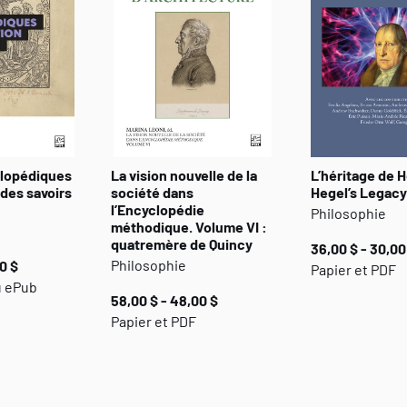
clopédiques
La vision nouvelle de la
L’héritage de H
 des savoirs
société dans
Hegel’s Legacy
l’Encyclopédie
Philosophie
méthodique. Volume VI :
quatremère de Quincy
36,00 $ - 30,00
Philosophie
0 $
Papier et PDF
u ePub
58,00 $ - 48,00 $
Papier et PDF