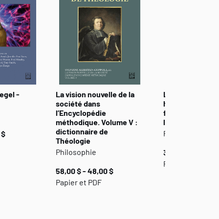
egel -
La vision nouvelle de la
Les ismes et ca
société dans
historiographiq
l’Encyclopédie
formation et us
méthodique. Volume V :
l'époque moder
dictionnaire de
Philosophie
 $
Théologie
Philosophie
39,00 $
Papier et PDF
58,00 $ - 48,00 $
Papier et PDF