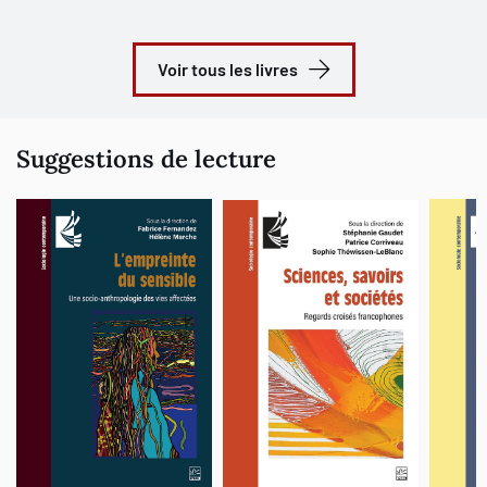
secours. À partir de là, Noréa s'exprime désormais à la première
personne et le texte prend la forme d'un discours de révélation.
Voir tous les livres
Elle interroge Eleleth sur la nature et l'origine des archontes, sur
sa propre nature et sur le temps qu'il reste avant la libération des
«fils de la lumière» (97,14). L'ange raconte alors à Noréa la
création et l'abandon de Samæl (le démiurge) par Sophia. Il
Suggestions de lecture
raconte aussi les actions de Zoé (vie), la fille de Sophia, et la
repentance du fils de Samæl, Sabaoth. Le professeur Barc
souligne que ces dernières révélations proviennent d'une source
différente de celle du début du texte et que ces deux sources ne
sont pas complètement en accord l'une avec l'autre. Le récit
prend fin avec la discussion de la venue de «l'Homme véritable»
(96,33-34) qui enseignera la vérité et libérera les élus, qui
«monteront vers la lumière illimitée» (97,8).
Dans son introduction et son commentaire, le professeur Barc
souligne que l'Hypostase des archontes serait le résultat d'un
travail de synthèse à partir de deux sources principales. Le
rédacteur, tout en respectant scrupuleusement le schéma