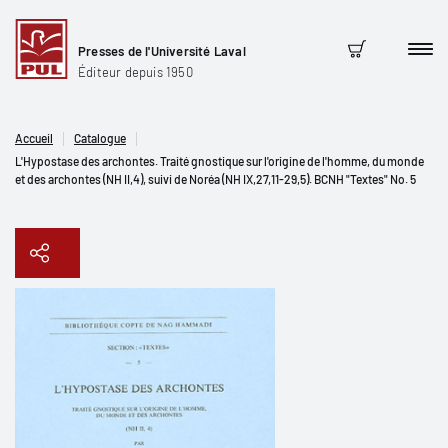
Presses de l'Université Laval
Men
Panier
Éditeur depuis 1950
Accueil
Catalogue
L'Hypostase des archontes. Traité gnostique sur l'origine de l'homme, du monde
et des archontes (NH II,4), suivi de Noréa (NH IX,27,11-29,5). BCNH "Textes" No. 5
Copier le lien