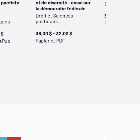
n pactiste
et de diversité : essai sur
Science politiq
la démocratie fédérale
Droit et Sciences
30,00 $
politiques
iques
Papier et ePub
38,00 $ - 32,00 $
 $
Papier et PDF
 ePub