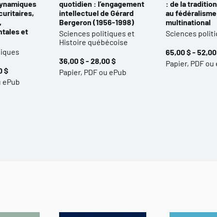
dynamiques
quotidien : l’engagement
: de la traditio
curitaires,
intellectuel de Gérard
au fédéralisme
,
Bergeron (1956-1998)
multinational
tales et
Sciences politiques et
Sciences polit
Histoire québécoise
tiques
65,00 $ - 52,00
36,00 $ - 28,00 $
Papier, PDF ou
0 $
Papier, PDF ou ePub
u ePub