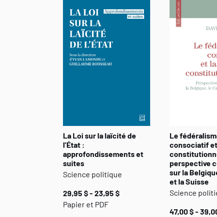
La Loi sur la laïcité de
Le fédéralis
l'État :
consociatif et
approfondissements et
constitutionne
suites
perspective 
sur la Belgiqu
Science politique
et la Suisse
Science polit
29,95 $ - 23,95 $
Papier et PDF
47,00 $ - 39,0