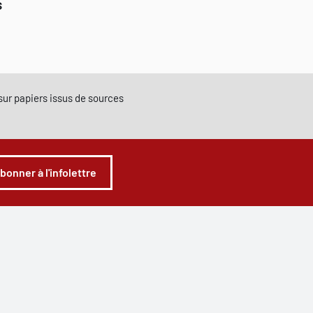
$
e sur papiers issus de sources
abonner à l'infolettre