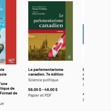
vie
Le parlementarisme
Le nationalisme
ssie
canadien. 7e édition
constitutionnel
Canada
Science politique
’une
Science politiq
itique de
59,00 $ - 49,00 $
 Format de
47,00 $ - 39,00 
Papier et PDF
Papier, PDF ou 
que