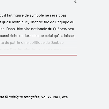
u’il fait figure de symbole ne serait pas
ut quasi mythique. Chef de file de
L'équipe du
ise. Dans l’histoire nationale du Québec, peu
ssi riche et durable que celui qu’il a laissé.
iété du patrimoine politique du Québec
 par l’un des plus brillants orateurs
ible de faire référence à l’architecture
ire référence au gouvernement dont il fut
ous ramènent à la genèse de l’État, force
 de revisiter les débats qui ont permis aux
 de l'Amérique française
, Vol.72, No 1, été