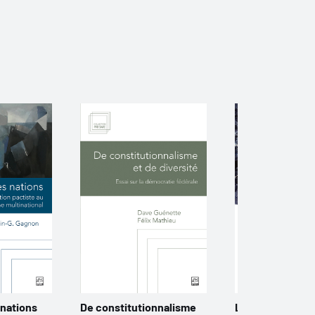
 nations
De constitutionnalisme
Le choc des lég