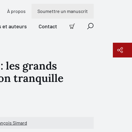
À propos
Soumettre un manuscrit
s et auteurs
Contact
Panier
Recherche
: les grands
Copier le lien
on tranquille
nçois Simard