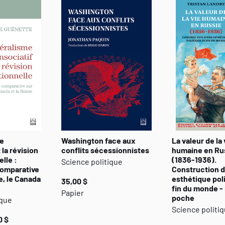
me
Washington face aux
La valeur de la 
 la révision
conflits sécessionnistes
humaine en Ru
lle :
(1836-1936).
Science politique
comparative
Construction d
e, le Canada
esthétique pol
35,00 $
fin du monde -
Papier
poche
ique
Science politi
0 $