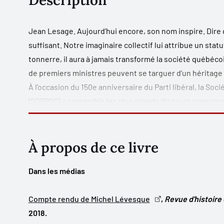
Description
J
ean Lesage. Aujourd’hui encore, son nom inspire. Dire q
suffisant. Notre imaginaire collectif lui attribue un stat
tonnerre
, il aura à jamais transformé la société québéco
de premiers ministres peuvent se targuer d’un héritage au
À l’occasion du 150
e
anniversaire du Parti libéral, la Soc
(SOPPOQ) a rassemblé les plus grands discours prononcés
québécois du
xx
e
siècle.
Cette anthologie nous rappelle à quel point il est imposs
contemporaine du modèle québécois sans tôt ou tard fa
À propos de ce livre
responsable de 1960 à 1966. Les écrits de Jean Lesage n
motrice de la Révolution tranquille. Ils nous permettent
Dans les médias
Québécois de construire un État moderne.
Compte rendu de Michel Lévesque
,
Revue d'histoire
2018.