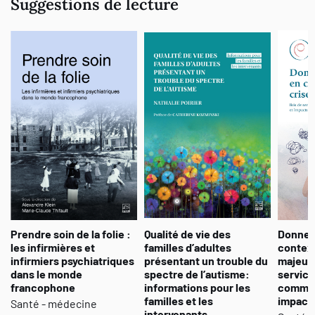
Suggestions de lecture
Prendre soin de la folie :
Qualité de vie des
Donner
les infirmières et
familles d’adultes
context
infirmiers psychiatriques
présentant un trouble du
majeure
dans le monde
spectre de l’autisme:
service
francophone
informations pour les
commun
familles et les
impact
Santé - médecine
intervenants