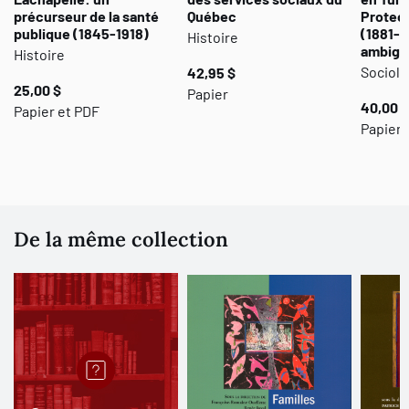
précurseur de la santé
Québec
Protect
publique (1845-1918)
(1881-1
Histoire
ambigu 
Histoire
Sociolo
42,95 $
25,00 $
Papier
40,00 $
Papier et PDF
Papier
De la même collection