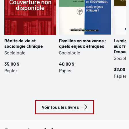
Couverture non
disponible
Récits de vie et
Familles en mouvance :
La migr
sociologie clinique
quels enjeux éthiques
aux fro
l’espac
Sociologie
Sociologie
Sociolo
35,00 $
40,00 $
32,00 $
Papier
Papier
Papier
Voir tous les livres