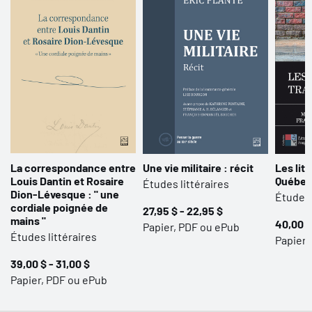
La correspondance entre
Une vie militaire : récit
Les lit
Louis Dantin et Rosaire
Québe
Études littéraires
Dion-Lévesque : " une
Études 
cordiale poignée de
27,95 $ - 22,95 $
mains "
40,00 $
Papier, PDF ou ePub
Études littéraires
Papier,
39,00 $ - 31,00 $
Papier, PDF ou ePub