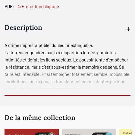
PDF:
Protection filigrane
Description
A crime imprescriptible, douleur inextinguible.
La terreur engendrée par la « disparition forcée » broie les
intimités et défait les liens sociaux. Le pouvoir tente d’empêcher
la résistance, mais c’est sous-estimer la mémoire des sens. Se
taire est intenable. Et si témoigner totalement semble impossible,
les victimes, peu à peu, se transforment en résistantes par leur
volonté de dire et de montrer malgré tout.
Les « Mères de la Place de Mai »
‒
suivies par les frères et sœurs,
les enfants de disparus et les survivants des camps
‒
nomment
l’innommable à travers une parole exploratoire, compensent
De la même collection
l’invisible et l’irreprésentable à travers une esthétique
reconstruite, recréent du lien social à travers les petits liens de
sens et les émotions des récits partagés. Elles renversent point