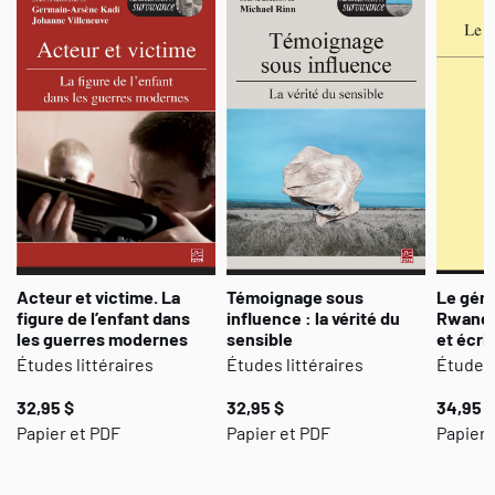
par point les intentions de déshumanisation.
Mêlant expériences de terrain et témoignages directs de victimes
résistantes, cette réflexion transdisciplinaire propose un filet de
sens pour appréhender l’horreur.
Acteur et victime. La
Témoignage sous
Le géno
figure de l’enfant dans
influence : la vérité du
Rwanda,
les guerres modernes
sensible
et écri
Études littéraires
Études littéraires
Études 
32,95 $
32,95 $
34,95 $
Papier et PDF
Papier et PDF
Papier 