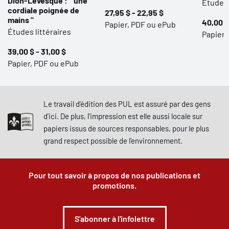
Dion-Lévesque : " une
Études 
cordiale poignée de
27,95 $ - 22,95 $
mains "
40,00 $
Papier, PDF ou ePub
Études littéraires
Papier,
39,00 $ - 31,00 $
Papier, PDF ou ePub
Le travail d'édition des PUL est assuré par des gens
d'ici. De plus, l'impression est elle aussi locale sur
papiers issus de sources responsables, pour le plus
grand respect possible de l'environnement.
Pour tout savoir à propos de nos publications et
promotions.
S'abonner à l'infolettre