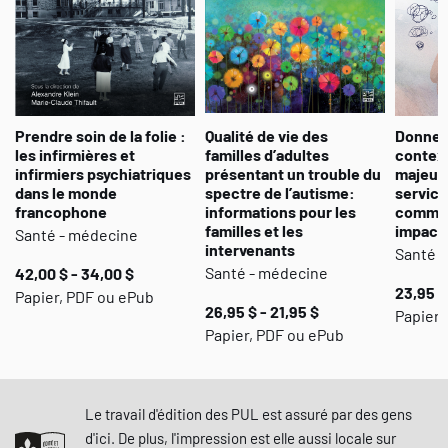
Prendre soin de la folie :
Qualité de vie des
Donner
les infirmières et
familles d’adultes
context
infirmiers psychiatriques
présentant un trouble du
majeure
dans le monde
spectre de l’autisme:
service
francophone
informations pour les
commun
familles et les
impact
Santé - médecine
intervenants
Santé 
Santé - médecine
42,00 $ - 34,00 $
23,95 $
Papier, PDF ou ePub
26,95 $ - 21,95 $
Papier,
Papier, PDF ou ePub
Le travail d'édition des PUL est assuré par des gens
d'ici. De plus, l'impression est elle aussi locale sur