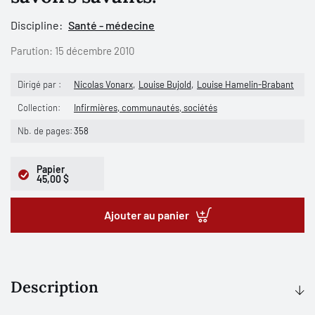
Discipline:
Santé - médecine
Parution:
15 décembre 2010
Dirigé par :
Nicolas Vonarx
Louise Bujold
Louise Hamelin-Brabant
Collection:
Infirmières, communautés, sociétés
Nb. de pages:
358
Papier
45,00 $
Ajouter au panier
Description