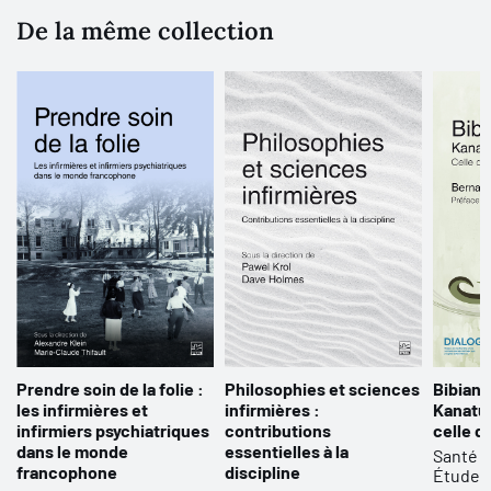
Doré, Paméla Farman, Michel Fontaine, Walter Hesbeen, Dave
De la même collection
Holmes, Cécile Lambert, David Le Breton, Mary Ellen McDonald,
Amélie Perron, Francine Saillant, Marie-Claude Thifault, Anne
Vega,Nicolas Von
arx
Prendre soin de la folie :
Philosophies et sciences
Bibiane
les infirmières et
infirmières :
Kanatu
infirmiers psychiatriques
contributions
celle q
dans le monde
essentielles à la
Santé -
francophone
discipline
Études