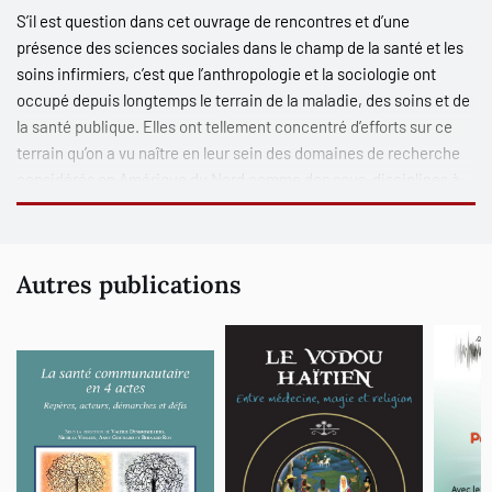
S’il est question dans cet ouvrage de rencontres et d’une
présence des sciences sociales dans le champ de la santé et les
soins infirmiers, c’est que l’anthropologie et la sociologie ont
occupé depuis longtemps le terrain de la maladie, des soins et de
la santé publique. Elles ont tellement concentré d’efforts sur ce
terrain qu’on a vu naître en leur sein des domaines de recherche
considérés en Amérique du Nord comme des sous-disciplines à
part entière, telles une anthropologie médicale, une
anthropologie de la santé ou une sociologie médicale ou de la
santé. Leurs préoccupations pour des objets relatifs à la santé
Autres publications
s’inscrivent dans une logique d’application qui permet à des
chercheurs de correspondre avec des acteurs impliqués dans des
pratiques de promotion de la santé et de rendre ainsi des savoirs
disponibles afin de participer à des transformations sociales.
Cet ouvrage s’adresse tout particulièrement à ceux et celles qui
n’enferment pas la santé, la maladie et les soins dans un registre
biologique strict, qui résistent à inscrire des bénéficiaires dans