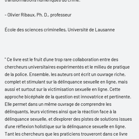
initié. Il se parcourt simplement, d’une couverture à l’autre, ou
ponctuellement, un chapitre à la fois.
- Olivier Ribaux, Ph. D., professeur
École des sciences criminelles, Université de Lausanne
" Ce livre est le fruit d’une trop rare collaboration entre des
chercheurs universitaires expérimentés et le milieu de pratique
de la police. Ensemble, les auteurs ont écrit un ouvrage riche,
complet et stimulant sur la délinquance sexuelle en ligne, mais
aussi et surtout sur la victimisation sexuelle en ligne. Cette
approche bicéphale de la question est innovatrice et pertinente.
Elle permet dans un même ouvrage de comprendre les
délinquants, leurs victimes ainsi que la réaction face à la
délinquance sexuelle, et d’explorer des pistes de solutions issues
d’une réflexion holistique sur la délinquance sexuelle en ligne.
Tant les chercheurs que les praticiens trouveront dans ce livre