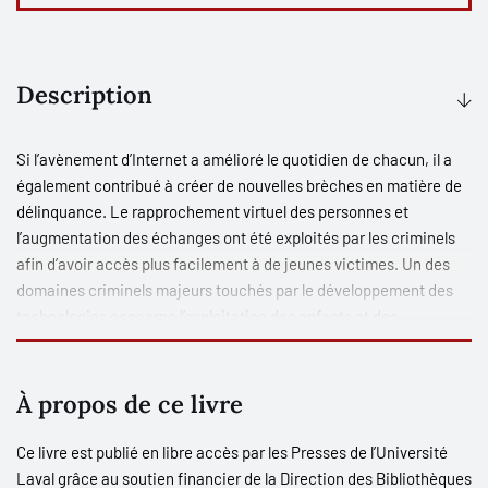
Description
Si l’avènement d’Internet a amélioré le quotidien de chacun, il a
également contribué à créer de nouvelles brèches en matière de
délinquance. Le rapprochement virtuel des personnes et
l’augmentation des échanges ont été exploités par les criminels
afin d’avoir accès plus facilement à de jeunes victimes. Un des
domaines criminels majeurs touchés par le développement des
technologies concerne l’exploitation des enfants et des
adolescents à des fins sexuelles.
Crimes sexuels en ligne, délinquants et victimes : théorie,
À propos de ce livre
recherche et pratique
est le premier ouvrage en français à
adopter une perspective pluridisciplinaire afin d’étayer les
Ce livre est publié en libre accès par les Presses de l’Université
connaissances contemporaines au sujet de l’exploitation sexuelle
Laval grâce au soutien financier de la Direction des Bibliothèques