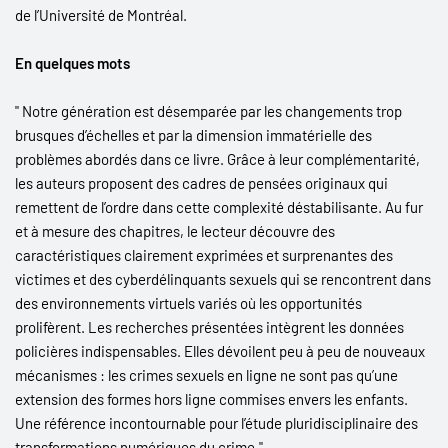
des enfants et des adolescents en ligne. Cet ouvrage confronte
de l’Université de Montréal.
certains mythes véhiculés dans la société et les médias à propos
de cette forme de violence, des auteurs d’infractions et de leurs
En quelques mots
victimes. Il offre aussi des analyses inédites du phénomène,
lesquelles s’appuient sur des données collectées auprès de cas
" Notre génération est désemparée par les changements trop
réels du Québec. En parcourant les chapitres, le lecteur se
brusques d’échelles et par la dimension immatérielle des
familiarisera avec les modèles explicatifs de la cyberdélinquance
problèmes abordés dans ce livre. Grâce à leur complémentarité,
et de la victimisation, les parcours criminels et caractéristiques
les auteurs proposent des cadres de pensées originaux qui
du passage à l’acte en ligne, les caractéristiques individuelles des
remettent de l’ordre dans cette complexité déstabilisante. Au fur
auteurs d’infractions et de leurs victimes, les questions relatives
et à mesure des chapitres, le lecteur découvre des
aux identités virtuelles et aux techniques de préservation de
caractéristiques clairement exprimées et surprenantes des
l’anonymat, ainsi que des considérations pour les pratiques de
victimes et des cyberdélinquants sexuels qui se rencontrent dans
prévention et d’intervention.
des environnements virtuels variés où les opportunités
prolifèrent. Les recherches présentées intègrent les données
Cet ouvrage s’adresse aux étudiants, chercheurs et
policières indispensables. Elles dévoilent peu à peu de nouveaux
professionnels du milieu de la justice et de la santé publique
mécanismes : les crimes sexuels en ligne ne sont pas qu’une
(criminologues, psychologues, psychiatres, psychothérapeutes,
extension des formes hors ligne commises envers les enfants.
travailleurs sociaux, enquêteurs de police, agents de probation,
Une référence incontournable pour l’étude pluridisciplinaire des
magistrats, avocats), mais aussi, plus largement au lecteur non
transformations numériques du crime."