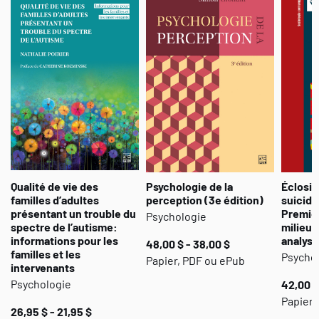
Qualité de vie des
Psychologie de la
Éclosio
familles d’adultes
perception (3e édition)
suicide
présentant un trouble du
Premièr
Psychologie
spectre de l’autisme:
milieu 
informations pour les
analys
48,00 $ - 38,00 $
familles et les
Psycho
Papier, PDF ou ePub
intervenants
Psychologie
42,00 $
Papier,
26,95 $ - 21,95 $