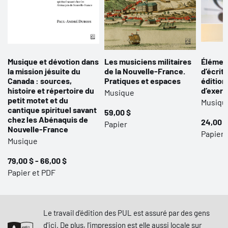
Musique et dévotion dans
Les musiciens militaires
Élément
la mission jésuite du
de la Nouvelle-France.
d’écrit
Canada : sources,
Pratiques et espaces
édition
histoire et répertoire du
d’exerc
Musique
petit motet et du
Musiqu
cantique spirituel savant
59,00 $
chez les Abénaquis de
24,00 $
Papier
Nouvelle-France
Papier 
Musique
79,00 $ - 66,00 $
Papier et PDF
Le travail d'édition des PUL est assuré par des gens
d'ici. De plus, l'impression est elle aussi locale sur