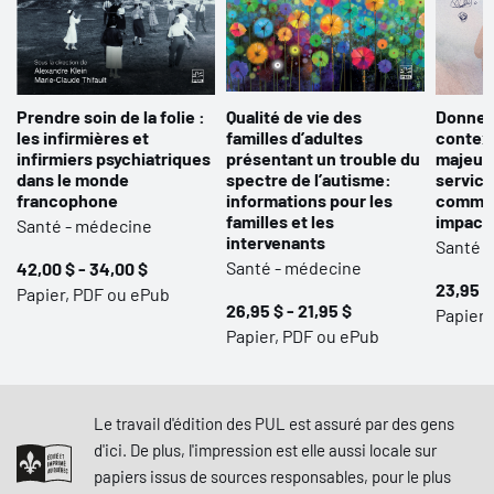
Prendre soin de la folie :
Qualité de vie des
Donner
les infirmières et
familles d’adultes
context
infirmiers psychiatriques
présentant un trouble du
majeure
dans le monde
spectre de l’autisme:
service
francophone
informations pour les
commun
familles et les
impact
Santé - médecine
intervenants
Santé 
Santé - médecine
42,00 $ - 34,00 $
23,95 $
Papier, PDF ou ePub
26,95 $ - 21,95 $
Papier,
Papier, PDF ou ePub
Le travail d'édition des PUL est assuré par des gens
d'ici. De plus, l'impression est elle aussi locale sur
papiers issus de sources responsables, pour le plus