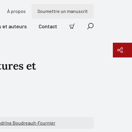
À propos
Soumettre un manuscrit
s et auteurs
Contact
Panier
Recherche
ures et
Copier le lien
drine Boudreault-Fournier