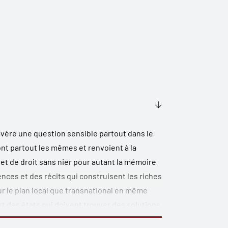
’avère une question sensible partout dans le
t partout les mêmes et renvoient à la
et de droit sans nier pour autant la mémoire
rences et des récits qui construisent les riches
ur le plan local que transnational en même
rt des états qui doivent trouver des solutions
plus souvent aux prises avec la pauvreté et