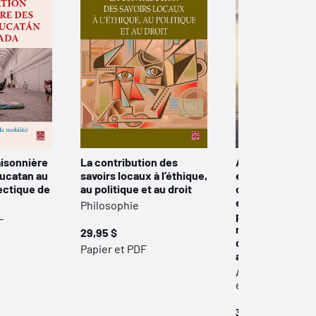
aisonnière
La contribution des
Anthropologie 
ucatan au
savoirs locaux à l’éthique,
espaces côtiers 
lectique de
au politique et au droit
conservation
environnementa
Philosophie
pêche, sel et fl
-
roses dans les 
29,95 $
de biosphère y
Papier et PDF
au Mexique
Anthropologie -
ethnologie
34,95 $