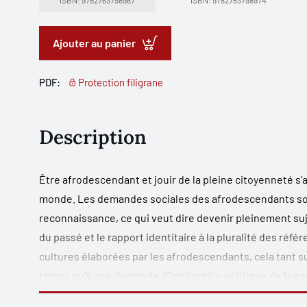
ISBN: 9782763798967
ISBN: 9782763798974
Ajouter au panier
PDF:
Protection filigrane
Description
Être afrodescendant et jouir de la pleine citoyenneté s
monde. Les demandes sociales des afrodescendants son
reconnaissance, ce qui veut dire devenir pleinement suj
du passé et le rapport identitaire à la pluralité des réfé
cultures élaborées par les afrodescendants, cela tant s
temps qu’à une demande d’implication politique de la pa
aux divers problèmes collectifs des afrodescendants le 