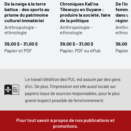
De la neige à la terre
Chroniques Kali’na
De l’inv
battue : des sports au
Tɨlewuyu en Guyane :
femmes
prisme du patrimoine
produire la société, faire
dans u
culturel immatériel
de la politique
régiona
Anthropologie -
Anthropologie -
Anthrop
ethnologie
ethnologie
ethnol
39,00 $ - 31,00 $
39,00 $ - 31,00 $
36,00 $
Papier et PDF
Papier, PDF ou ePub
Papier,
Le travail d'édition des PUL est assuré par des gens
d'ici. De plus, l'impression est elle aussi locale sur
papiers issus de sources responsables, pour le plus
grand respect possible de l'environnement.
Pour tout savoir à propos de nos publications et
promotions.