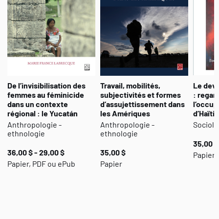
De l’invisibilisation des
Travail, mobilités,
Le devo
femmes au féminicide
subjectivités et formes
: regar
dans un contexte
d’assujettissement dans
l’occup
régional : le Yucatán
les Amériques
d’Haïti
Anthropologie -
Anthropologie -
Sociolo
ethnologie
ethnologie
35,00 $
36,00 $ - 29,00 $
35,00 $
Papier 
Papier, PDF ou ePub
Papier