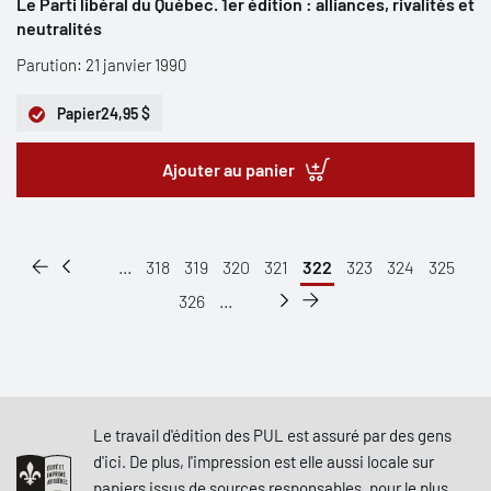
Le Parti libéral du Québec. 1er édition : alliances, rivalités et
neutralités
Parution: 21 janvier 1990
Papier
24,95 $
Ajouter au panier
...
318
319
320
321
322
323
324
325
326
...
Le travail d'édition des PUL est assuré par des gens
d'ici. De plus, l'impression est elle aussi locale sur
papiers issus de sources responsables, pour le plus