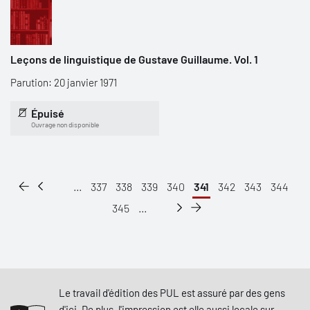
Leçons de linguistique de Gustave Guillaume. Vol. 1
Parution: 20 janvier 1971
Épuisé
Ouvrage non disponible
...
337
338
339
340
341
342
343
344
345
...
Le travail d'édition des PUL est assuré par des gens
d'ici. De plus, l'impression est elle aussi locale sur