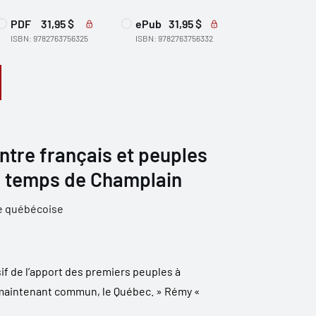
PDF
31,95 $
ePub
31,95 $
ISBN: 9782763756325
ISBN: 9782763756332
ntre français et peuples
 temps de Champlain
e québécoise
sif de l’apport des premiers peuples à
re maintenant commun, le Québec. » Rémy «