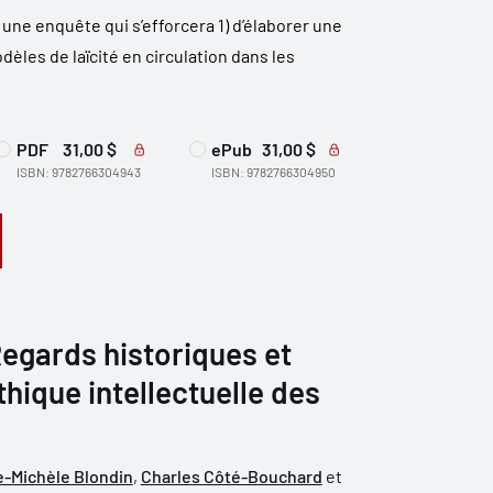
ne enquête qui s’efforcera 1) d’élaborer une
èles de laïcité en circulation dans les
PDF
31,00 $
ePub
31,00 $
ISBN: 9782766304943
ISBN: 9782766304950
egards historiques et
éthique intellectuelle des
e-Michèle Blondin
,
Charles Côté-Bouchard
et