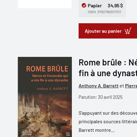
Papier
34,95 $
ISBN: 9782766307517
Ajouter au panier
Rome brûle : Né
fin à une dynas
Anthony A. Barrett
et
Pierr
Parution: 30 avril 2025
S'appuyant sur des découve
principales sources littéra
Barrett montre...