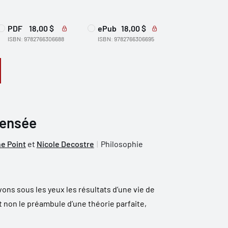
PDF
18,00 $
ePub
18,00 $
ISBN: 9782766306688
ISBN: 9782766306695
pensée
e Point
et
Nicole Decostre
Philosophie
ons sous les yeux les résultats d’une vie de
t non le préambule d’une théorie parfaite,