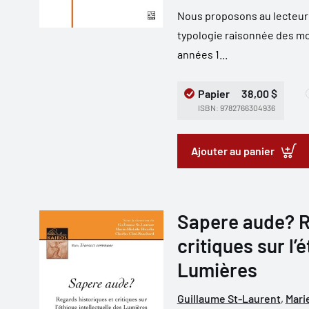
Nous proposons au lecteur u
typologie raisonnée des mod
années 1...
Papier
38,00 $
ISBN: 9782766304936
Ajouter au panier
Sapere aude? R
critiques sur l’
Lumières
Guillaume St-Laurent
,
Mari