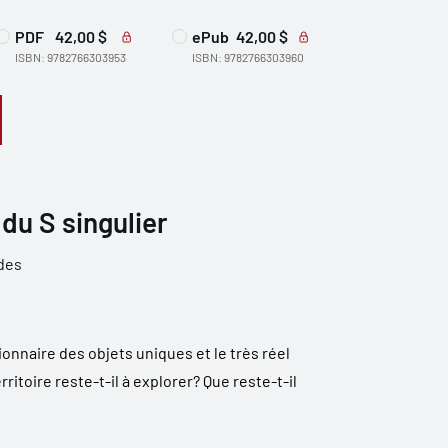
PDF
42,00 $
ePub
42,00 $
ISBN: 9782766303953
ISBN: 9782766303960
du S singulier
udes
onnaire des objets uniques et le très réel
rritoire reste-t-il à explorer? Que reste-t-il