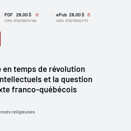
PDF
28,00 $
ePub
28,00 $
ISBN: 9782766307166
ISBN: 9782766307173
té en temps de révolution
 intellectuels et la question
exte franco-québécois
iences religieuses